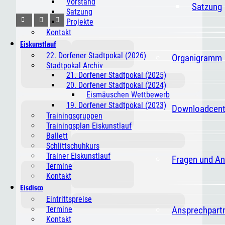
Vorstand
Satzung
Satzung
Projekte
Kontakt
Eiskunstlauf
22. Dorfener Stadtpokal (2026)
Organigramm
Stadtpokal Archiv
21. Dorfener Stadtpokal (2025)
20. Dorfener Stadtpokal (2024)
Eismäuschen Wettbewerb
19. Dorfener Stadtpokal (2023)
Downloadcent
Trainingsgruppen
Trainingsplan Eiskunstlauf
Ballett
Schlittschuhkurs
Trainer Eiskunstlauf
Fragen und A
Termine
Kontakt
Eisdisco
Eintrittspreise
Ansprechpart
Termine
Kontakt