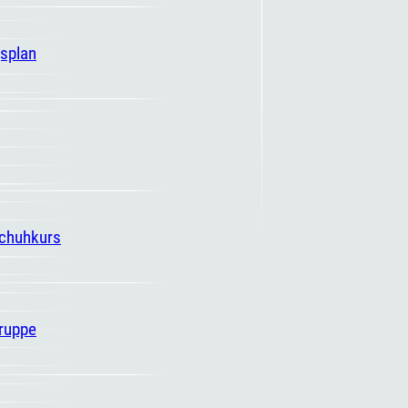
gsplan
schuhkurs
ruppe