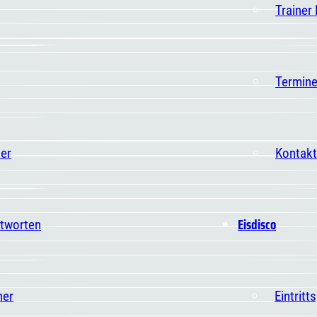
Trainer
Termin
er
Kontakt
Eisdisco
ntworten
ner
Eintritt