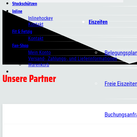
Stockschützen
Inline
Inlinehockey
Eiszeiten
Kontakt
Fit & Fetzig
Kontakt
Fan-Shop
Belegungspla
Mein Konto
Versand-, Zahlungs-, und Lieferinformationen
Warenkorb
Unsere Partner
Freie Eiszeite
Buchungsanfr