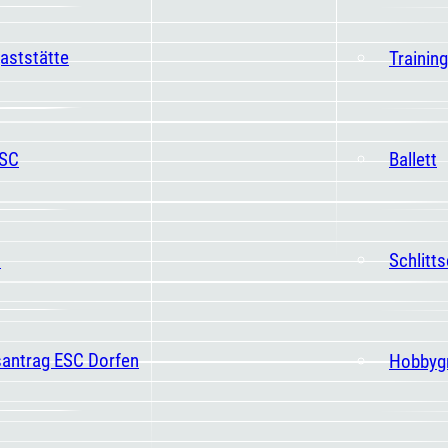
aststätte
Trainin
ESC
Ballett
t
Schlitt
santrag ESC Dorfen
Hobbyg