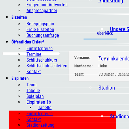
Sponsoring
Fragen und Antworten
Ansprechpartner
Eiszeiten
Belegungsplan
Unsere 
Freie Eiszeiten
Überblick
Buchungsanfrage
Öffentlicher Eislauf
Eintrittspreise
Termine
Terminkalend
Vorname:
Felix
Schlittschuhkurs
Schlittschuh schleifen
Nachname:
Hahn
Kontakt
Team:
SG Dorfen / Gebe
Eispiraten
Team
Stadion
Tabelle
Spielplan
Eispiraten 1b
Tabelle
Eintrittspreise
Stadion
Kontakt
Stadionzeitung