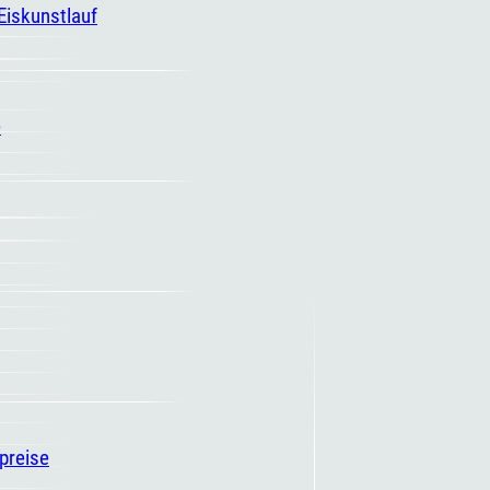
 Eiskunstlauf
e
spreise