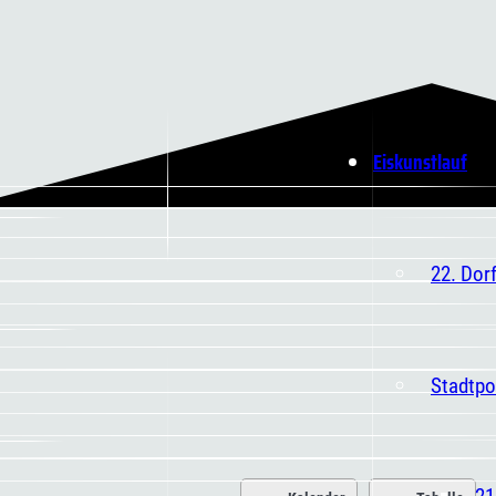
Eiskunstlauf
22. Dor
Stadtpo
21