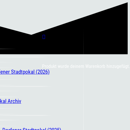
Produkt
wurde deinem Warenkorb hinzugefügt.
fener Stadtpokal (2026)
kal Archiv
. Dorfener Stadtpokal (2025)