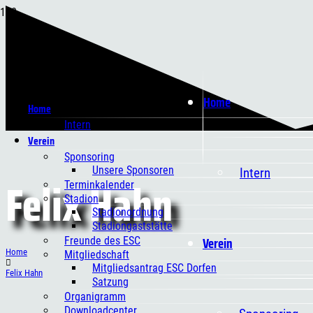
Home
Home
Intern
Verein
Sponsoring
Unsere Sponsoren
Intern
Felix Hahn
Terminkalender
Stadion
Stadionordnung
Stadiongaststätte
Verein
Freunde des ESC
Home
Mitgliedschaft
Mitgliedsantrag ESC Dorfen
Felix Hahn
Satzung
Organigramm
Downloadcenter