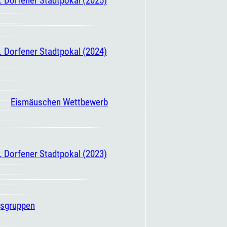
. Dorfener Stadtpokal (2024)
Eismäuschen Wettbewerb
. Dorfener Stadtpokal (2023)
gsgruppen