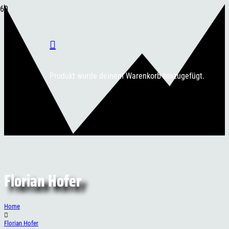
Produkt
wurde deinem Warenkorb hinzugefügt.
Florian Hofer
Home
Florian Hofer