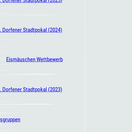
. Dorfener Stadtpokal (2024)
Eismäuschen Wettbewerb
. Dorfener Stadtpokal (2023)
gsgruppen