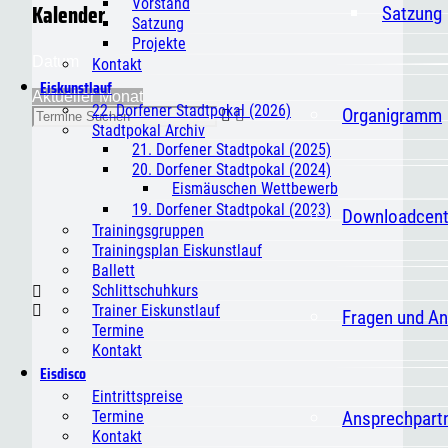
Vorstand
Kalender
Satzung
Satzung
Projekte
Datum
Kontakt
Eiskunstlauf
Aktueller Monat
22. Dorfener Stadtpokal (2026)
Organigramm
Stadtpokal Archiv
21. Dorfener Stadtpokal (2025)
20. Dorfener Stadtpokal (2024)
Eismäuschen Wettbewerb
19. Dorfener Stadtpokal (2023)
Downloadcent
Trainingsgruppen
Trainingsplan Eiskunstlauf
Ballett
Schlittschuhkurs
Trainer Eiskunstlauf
Fragen und A
Termine
Kontakt
Eisdisco
Eintrittspreise
Ansprechpart
Termine
Kontakt