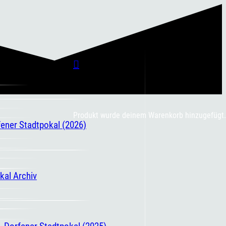
Produkt
wurde deinem Warenkorb hinzugefügt.
fener Stadtpokal (2026)
kal Archiv
. Dorfener Stadtpokal (2025)