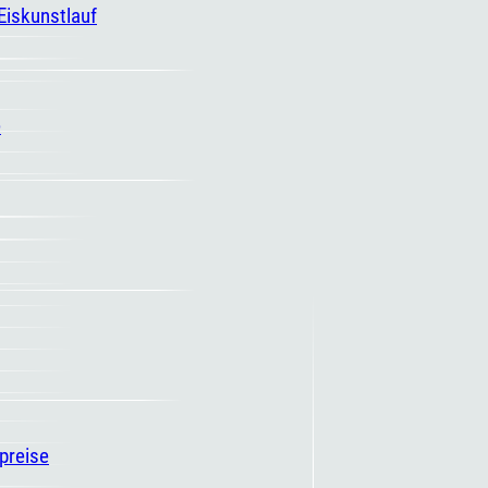
 Eiskunstlauf
e
spreise