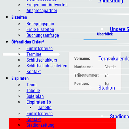
Sponsoring
Fragen und Antworten
Ansprechpartner
Eiszeiten
Belegungsplan
Unsere 
Freie Eiszeiten
Überblick
Buchungsanfrage
Öffentlicher Eislauf
Eintrittspreise
Termine
Terminkalend
Vorname:
Lilou
Schlittschuhkurs
Schlittschuh schleifen
Nachname:
Gloede
Kontakt
Trikotnummer:
24
Eispiraten
Position:
Tor
Team
Stadion
Tabelle
Spielplan
Eispiraten 1b
Tabelle
Eintrittspreise
Stadion
Kontakt
Stadionzeitung