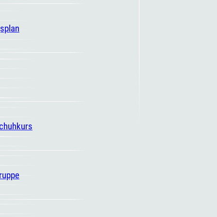
gsplan
schuhkurs
ruppe