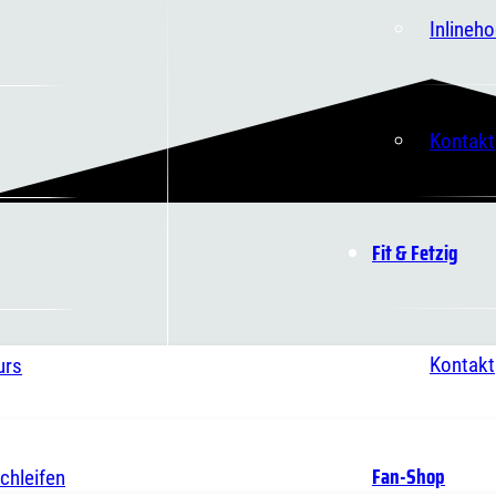
Inlineh
Kontakt
Fit & Fetzig
Kontakt
urs
Fan-Shop
chleifen