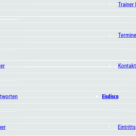
Trainer
Termin
er
Kontakt
Eisdisco
ntworten
ner
Eintritt