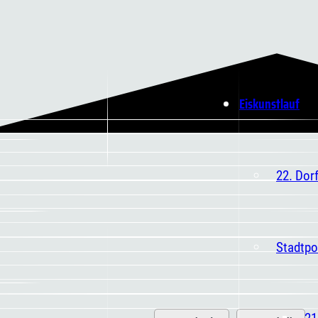
Eiskunstlauf
22. Dor
Stadtpo
21