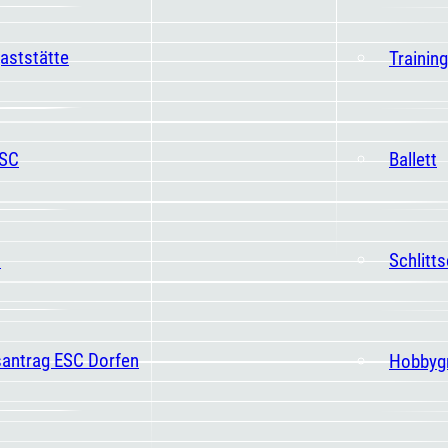
aststätte
Trainin
ESC
Ballett
t
Schlitt
santrag ESC Dorfen
Hobbyg