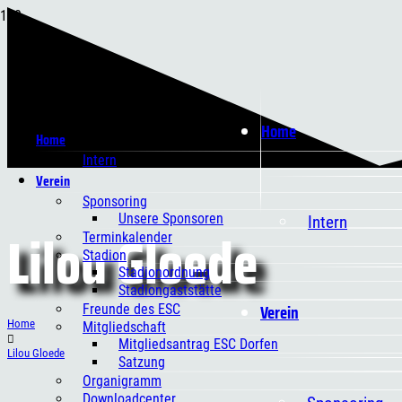
Home
Home
Intern
Verein
Sponsoring
Unsere Sponsoren
Intern
Lilou Gloede
Terminkalender
Stadion
Stadionordnung
Stadiongaststätte
Verein
Freunde des ESC
Home
Mitgliedschaft
Mitgliedsantrag ESC Dorfen
Lilou Gloede
Satzung
Organigramm
Downloadcenter