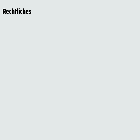
Rechtliches
Impressum
Datenschutzerklärung
Cookie-Einstellungen
Versand- und Zahlungsinformationen
Widerrufsbelehrung
AGB
Social Media