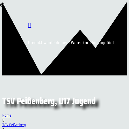
Produkt
wurde deinem Warenkorb hinzugefügt.
TSV Peißenberg, U17 Jugend
Home
TSV Peißenberg