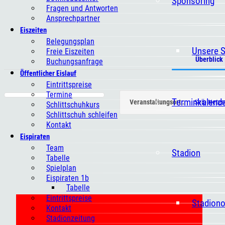
Sponsoring
Fragen und Antworten
Ansprechpartner
Eiszeiten
Belegungsplan
Unsere 
Freie Eiszeiten
Überblick
Buchungsanfrage
Öffentlicher Eislauf
Eintrittspreise
Termine
Terminkalend
Veranstaltungsort :
Selb Netzs
Schlittschuhkurs
Schlittschuh schleifen
Kontakt
Eispiraten
Team
Stadion
Tabelle
Spielplan
Eispiraten 1b
Tabelle
Eintrittspreise
Stadion
Kontakt
Stadionzeitung