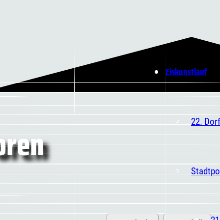
Eiskunstlauf
22. Dor
oren
Stadtpo
21