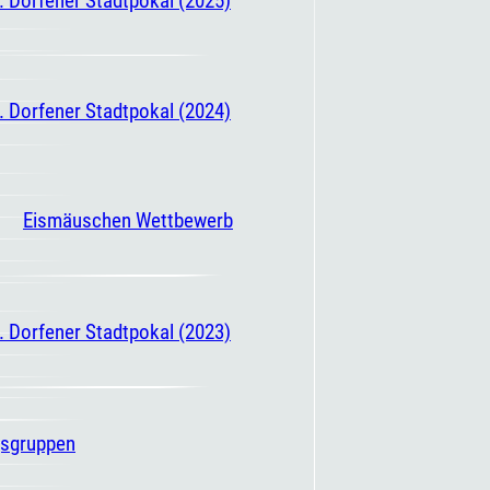
. Dorfener Stadtpokal (2024)
Eismäuschen Wettbewerb
. Dorfener Stadtpokal (2023)
gsgruppen