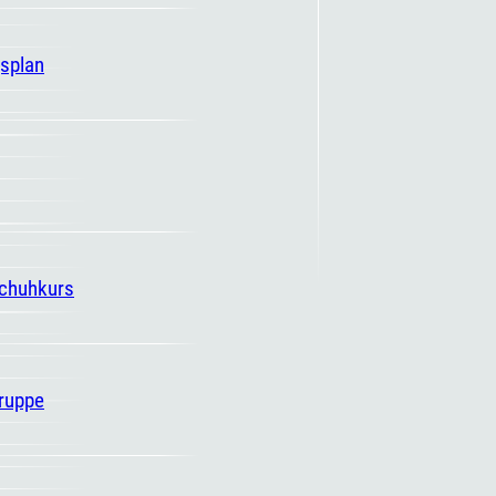
gsplan
schuhkurs
ruppe