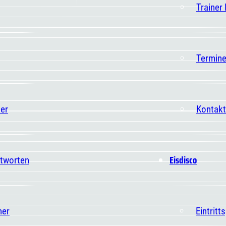
Trainer
Termin
er
Kontakt
Eisdisco
ntworten
ner
Eintritt