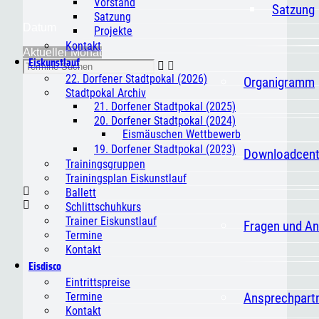
Vorstand
Satzung
Satzung
Datum
Projekte
Kontakt
Aktueller Monat
Eiskunstlauf
22. Dorfener Stadtpokal (2026)
Organigramm
Stadtpokal Archiv
21. Dorfener Stadtpokal (2025)
20. Dorfener Stadtpokal (2024)
Eismäuschen Wettbewerb
19. Dorfener Stadtpokal (2023)
Downloadcent
Trainingsgruppen
Trainingsplan Eiskunstlauf
Ballett
Schlittschuhkurs
Trainer Eiskunstlauf
Fragen und A
Termine
Kontakt
Eisdisco
Eintrittspreise
Ansprechpart
Termine
Kontakt