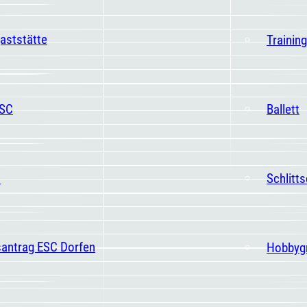
aststätte
Trainin
ESC
Ballett
t
Schlitt
santrag ESC Dorfen
Hobbyg