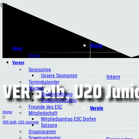
Home
Home
Intern
Verein
Sponsoring
Unsere Sponsoren
Intern
VER Selb, U20 Juni
Terminkalender
Stadion
Stadionordnung
Stadiongaststätte
Verein
Freunde des ESC
Home
Mitgliedschaft
Mitgliedsantrag ESC Dorfen
VER Selb, U20 Junioren
Satzung
Organigramm
Downloadcenter