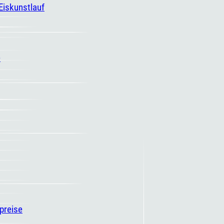
 Eiskunstlauf
e
spreise