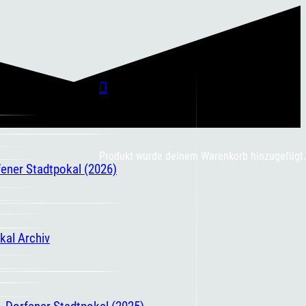
Produkt
wurde deinem Warenkorb hinzugefügt.
fener Stadtpokal (2026)
kal Archiv
. Dorfener Stadtpokal (2025)