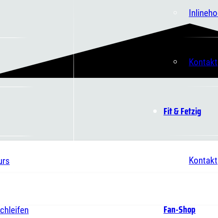
Inlineh
Kontakt
Fit & Fetzig
Kontakt
urs
Fan-Shop
chleifen