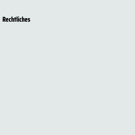
Rechtliches
Impressum
Datenschutzerklärung
Cookie-Einstellungen
Versand- und Zahlungsinformationen
Widerrufsbelehrung
AGB
Social Media