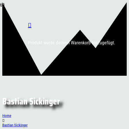
Produkt
wurde deinem Warenkorb hinzugefügt.
Bastian Sickinger
Home
Bastian Sickinger