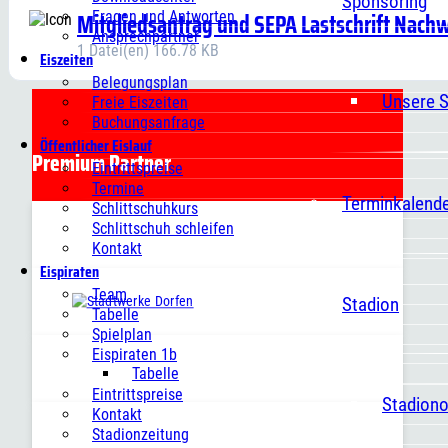
Sponsoring
Mitgliedsantrag und SEPA Lastschrift Nach
Fragen und Antworten
Ansprechpartner
1 Datei(en)
166.78 KB
Eiszeiten
Belegungsplan
Unsere 
Freie Eiszeiten
Buchungsanfrage
Öffentlicher Eislauf
Premium Partner
Eintrittspreise
Termine
Terminkalend
Schlittschuhkurs
Schlittschuh schleifen
Kontakt
Eispiraten
Team
Stadion
Tabelle
Spielplan
Eispiraten 1b
Tabelle
Eintrittspreise
Stadion
Kontakt
Stadionzeitung