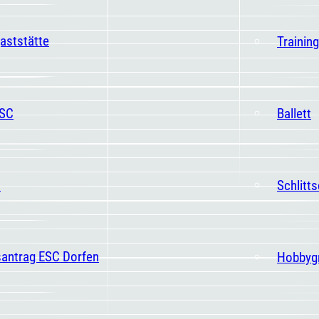
aststätte
Trainin
ESC
Ballett
t
Schlitt
santrag ESC Dorfen
Hobbyg