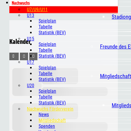
Nachwuchs
U7/U9/U11
U13
Stadiong
Spielplan
Tabelle
Statistik (BEV)
U15
Kalender
Spielplan
Freunde des 
Tabelle
Statistik (BEV)
U17
Spielplan
Tabelle
Mitgliedschaf
Statistik (BEV)
U20
Spielplan
Tabelle
Statistik (BEV)
Mitglied
Nachwuchs Förderverein
News
Mitgliedschaft
Spenden