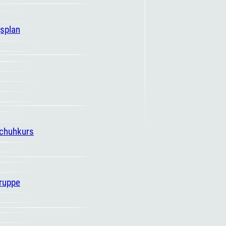
gsplan
schuhkurs
ruppe