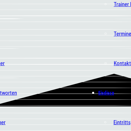
Trainer
Termin
er
Kontakt
Eisdisco
ntworten
ner
Eintritt