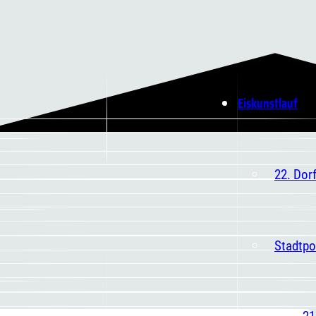
Eiskunstlauf
22. Dor
Stadtpo
21