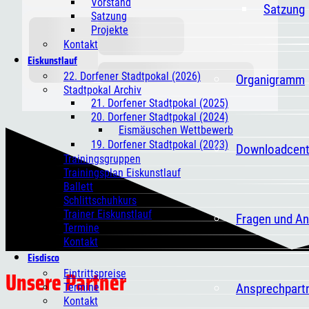
Vorstand
Satzung
Satzung
Projekte
Kontakt
Eiskunstlauf
22. Dorfener Stadtpokal (2026)
Organigramm
Stadtpokal Archiv
21. Dorfener Stadtpokal (2025)
20. Dorfener Stadtpokal (2024)
Eismäuschen Wettbewerb
19. Dorfener Stadtpokal (2023)
Downloadcent
Trainingsgruppen
Trainingsplan Eiskunstlauf
Ballett
Schlittschuhkurs
Trainer Eiskunstlauf
Fragen und A
Termine
Kontakt
Eisdisco
Unsere Partner
Eintrittspreise
Ansprechpart
Termine
Kontakt