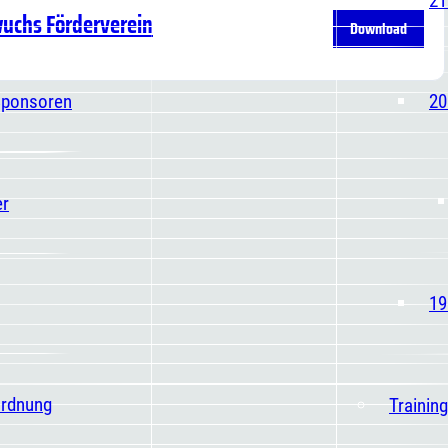
wuchs Förderverein
Download
Sponsoren
20
er
19
ordnung
Trainin