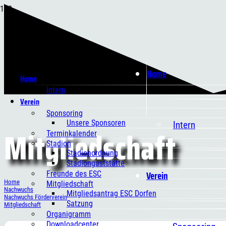
Home
Home
Intern
Verein
Sponsoring
Unsere Sponsoren
Intern
Mitgliedschaft
Terminkalender
Stadion
Stadionordnung
Stadiongaststätte
Verein
Freunde des ESC
Home
Mitgliedschaft
Nachwuchs
Mitgliedsantrag ESC Dorfen
Nachwuchs Förderverein
Satzung
Mitgliedschaft
Organigramm
Downloadcenter