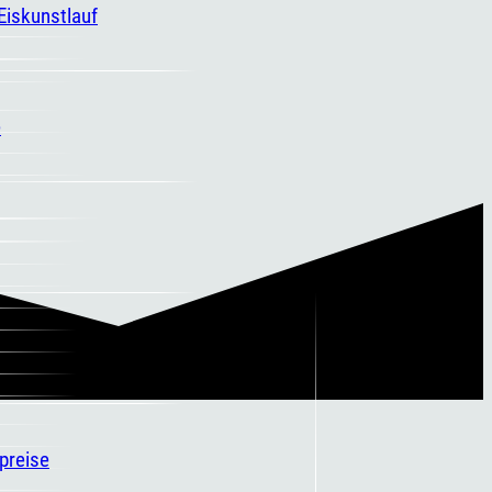
 Eiskunstlauf
e
spreise