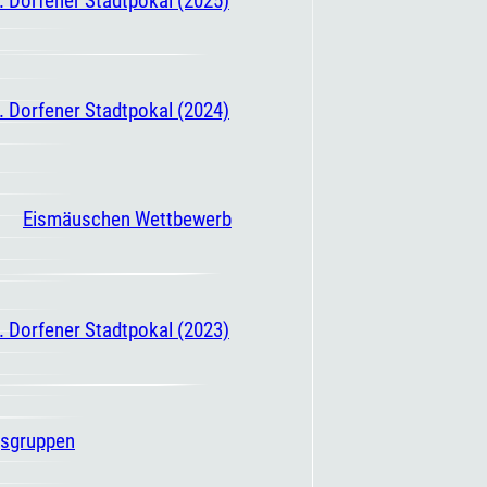
. Dorfener Stadtpokal (2024)
Eismäuschen Wettbewerb
. Dorfener Stadtpokal (2023)
gsgruppen