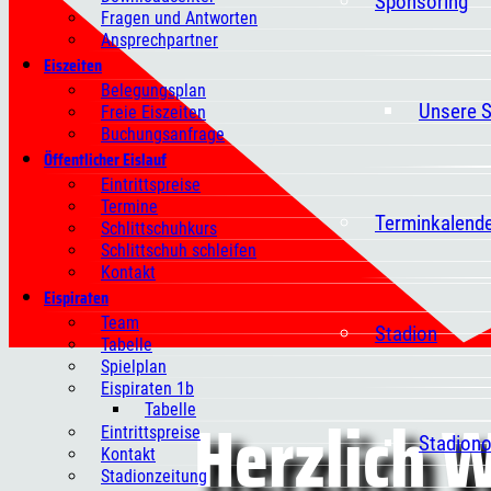
Sponsoring
Fragen und Antworten
Ansprechpartner
Eiszeiten
Belegungsplan
Unsere 
Freie Eiszeiten
Buchungsanfrage
Öffentlicher Eislauf
Eintrittspreise
Termine
Terminkalend
Schlittschuhkurs
Schlittschuh schleifen
Kontakt
Eispiraten
Team
Stadion
Tabelle
Spielplan
Eispiraten 1b
Herzlich 
Tabelle
Eintrittspreise
Stadion
Kontakt
Stadionzeitung