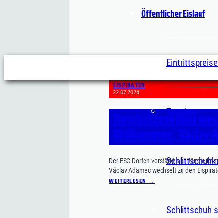
Öffentlicher Eislauf
Eintrittspreise
EISPIRATEN
22.07.2026
Termine
Torschützenkönig wech
Willkommen, Václav 
Schlittschuhk
Der ESC Dorfen verstärkt sich für die 
Václav Adamec wechselt zu den Eispira
WEITERLESEN →
Schlittschuh s