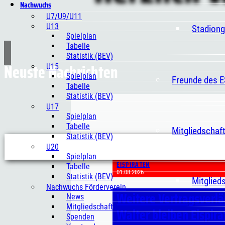
Nachwuchs
U7/U9/U11
U13
Stadiong
Spielplan
Tabelle
Statistik (BEV)
Neuste Nachrichten
U15
Spielplan
Freunde des 
Tabelle
Statistik (BEV)
U17
Spielplan
Tabelle
Mitgliedschaf
Statistik (BEV)
U20
Spielplan
EISPIRATEN
Tabelle
01.08.2026
Statistik (BEV)
Mitglied
Nachwuchs Förderverein
Weitere Vertragsverlä
News
Mitgliedschaft
Walter bleiben Eispir
Spenden