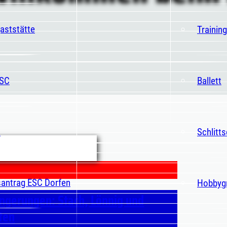
aststätte
Trainin
ESC
Ballett
t
Schlitt
santrag ESC Dorfen
Hobbyg
ngerungen: Stach, Lönnig und
aten