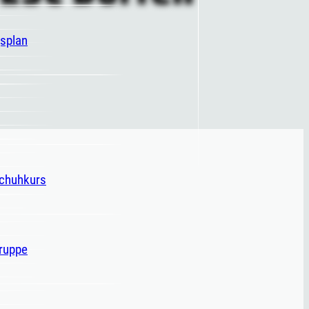
gsplan
schuhkurs
ruppe