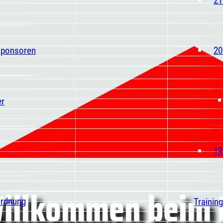
Sponsoren
20
er
19
Willkommen beim 
ordnung
Trainin