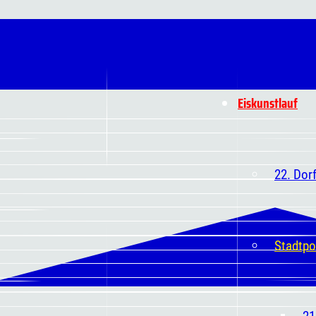
Eiskunstlauf
22. Dor
Stadtpo
21