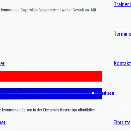
Trainer
e kommende Bayernliga-Saison nimmt weiter Gestalt an. Mit
Termin
er
Kontakt
-Kader nimmt allmählich Gestalt an
Eisdisco
ntworten
e kommende Saison in der Eishockey-Bayernliga allmählich
t…
ner
Eintritt