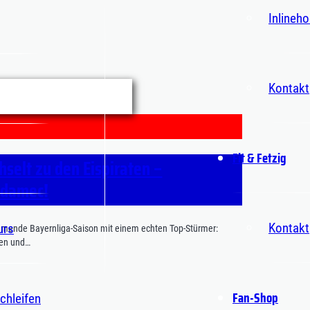
Inlineh
Kontakt
Fit & Fetzig
selt zu den Eispiraten –
Adamec!
Kontakt
urs
kommende Bayernliga-Saison mit einem echten Top-Stürmer:
ten und…
Fan-Shop
chleifen