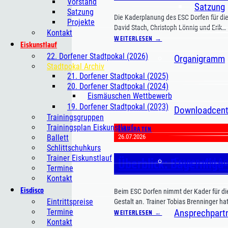
Vorstand
Satzung
Satzung
Die Kaderplanung des ESC Dorfen für di
Projekte
David Stach, Christoph Lönnig und Erik…
Kontakt
WEITERLESEN →
Eiskunstlauf
22. Dorfener Stadtpokal (2026)
Organigramm
Stadtpokal Archiv
21. Dorfener Stadtpokal (2025)
20. Dorfener Stadtpokal (2024)
Eismäuschen Wettbewerb
19. Dorfener Stadtpokal (2023)
Downloadcent
Trainingsgruppen
Trainingsplan Eiskunstlauf
EISPIRATEN
26.07.2026
Ballett
Schlittschuhkurs
Überblick: Bayernliga
Trainer Eiskunstlauf
Fragen und A
Termine
Kontakt
Eisdisco
Beim ESC Dorfen nimmt der Kader für di
Eintrittspreise
Gestalt an. Trainer Tobias Brenninger ha
Ansprechpart
WEITERLESEN →
Termine
Kontakt