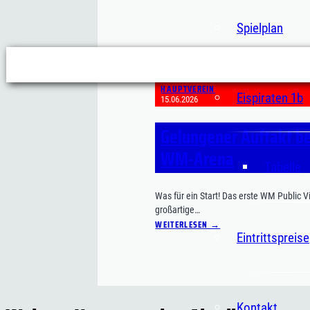
Spielplan
HAUPTVEREIN
Eispiraten 1b
15.06.2026
Gelungener Auftakt be
WM-Arena
Tabelle
Was für ein Start! Das erste WM Public V
großartige…
WEITERLESEN →
Eintrittspreise
Kontakt