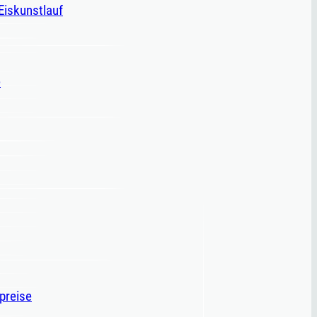
 Eiskunstlauf
e
spreise