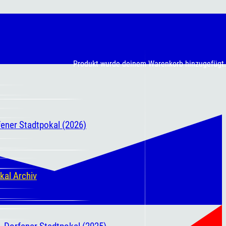
Produkt
wurde deinem Warenkorb hinzugefügt.
fener Stadtpokal (2026)
kal Archiv
. Dorfener Stadtpokal (2025)