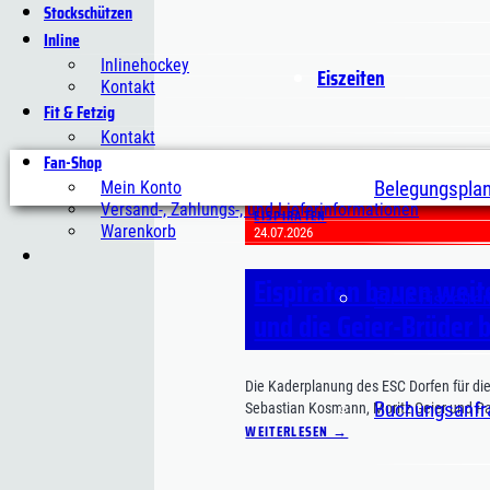
Stockschützen
Inline
Inlinehockey
Eiszeiten
Kontakt
Fit & Fetzig
Kontakt
Fan-Shop
Belegungspla
Mein Konto
Versand-, Zahlungs-, und Lieferinformationen
EISPIRATEN
Warenkorb
24.07.2026
Eispiraten bauen wei
Freie Eiszeite
und die Geier-Brüder 
Die Kaderplanung des ESC Dorfen für di
Buchungsanfr
Sebastian Kosmann, Moritz Geier und Pa
WEITERLESEN →