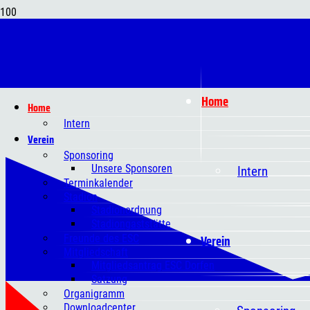
Home
Home
Intern
Verein
Sponsoring
Unsere Sponsoren
Intern
Terminkalender
Stadion
Stadionordnung
Stadiongaststätte
Verein
Freunde des ESC
Mitgliedschaft
Mitgliedsantrag ESC Dorfen
Satzung
Organigramm
Downloadcenter