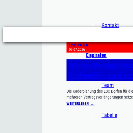
Kontakt
EISPIRATEN
09.07.2026
Eispiraten
Weitere Personalentsc
Kontinuität – zwei ver
Team
Die Kaderplanung des ESC Dorfen für di
mehreren Vertragsverlängerungen setzen
WEITERLESEN →
Tabelle