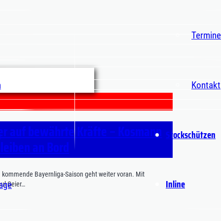
Termine
n
Kontakt
ter auf bewährte Kräfte – Kosmann
Stockschützen
n
bleiben an Bord
e kommende Bayernliga-Saison geht weiter voran. Mit
Inline
age
ul Geier…