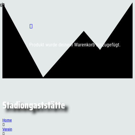
Produkt
wurde deinem Warenkorb hinzugefügt.
Stadiongaststätte
Home
Verein