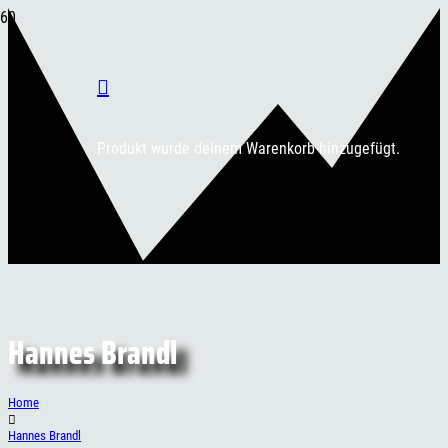
Produkt
wurde deinem Warenkorb hinzugefügt.
Hannes Brandl
Home
Hannes Brandl