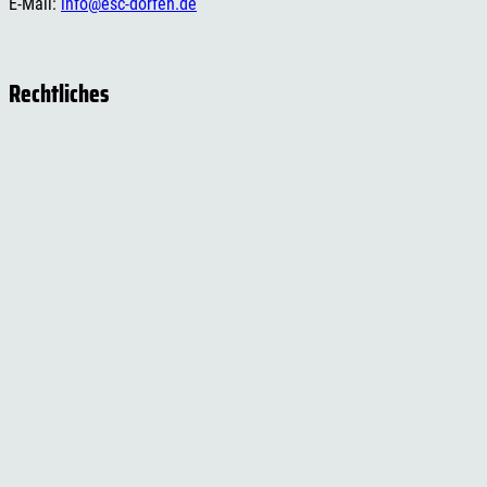
E-Mail:
info@esc-dorfen.de
Rechtliches
Impressum
Datenschutzerklärung
Cookie-Einstellungen
Versand- und Zahlungsinformationen
Widerrufsbelehrung
AGB
Social Media