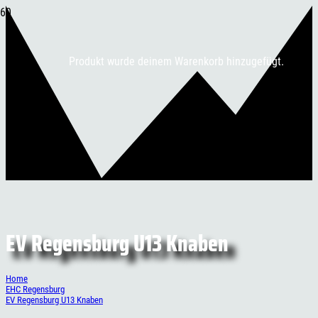
Produkt
wurde deinem Warenkorb hinzugefügt.
EV Regensburg U13 Knaben
Home
EHC Regensburg
EV Regensburg U13 Knaben