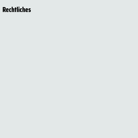
Rechtliches
Impressum
Datenschutzerklärung
Cookie-Einstellungen
Versand- und Zahlungsinformationen
Widerrufsbelehrung
AGB
Social Media