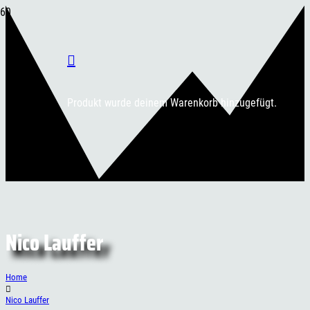
Produkt
wurde deinem Warenkorb hinzugefügt.
Nico Lauffer
Home
Nico Lauffer