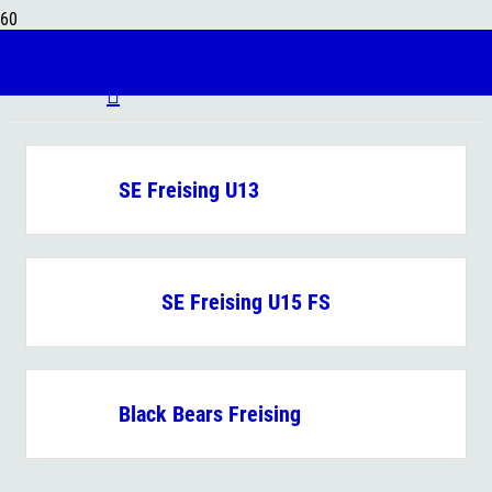
Club:
BlackBears Fresing
Produkt
wurde deinem Warenkorb hinzugefügt.
SE Freising U13
SE Freising U15 FS
Black Bears Freising