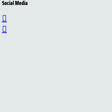
Social Media
Suche
Statistik
Besucher heute: 105
Besucher letzter Monat: 3739