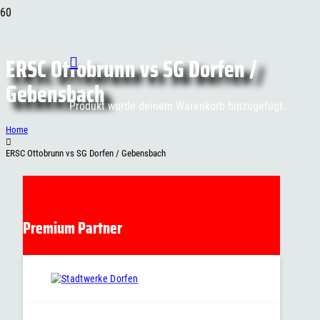
ERSC Ottobrunn vs SG Dorfen /
Gebensbach
Produkt
wurde deinem Warenkorb hinzugefügt.
Home
ERSC Ottobrunn vs SG Dorfen / Gebensbach
Premium Partner