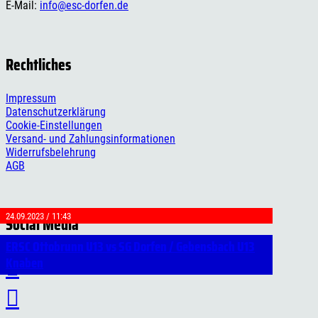
E-Mail:
info@esc-dorfen.de
Rechtliches
Impressum
Datenschutzerklärung
Cookie-Einstellungen
Versand- und Zahlungsinformationen
Widerrufsbelehrung
AGB
24.09.2023 / 11:44
24.09.2023 / 11:43
Social Media
ERSC Ottobrunn U13 vs SG Dorfen / Gebensbach U13
ERSC Ottobrunn U13 vs SG Dorfen / Gebensbach U13
Knaben
Knaben