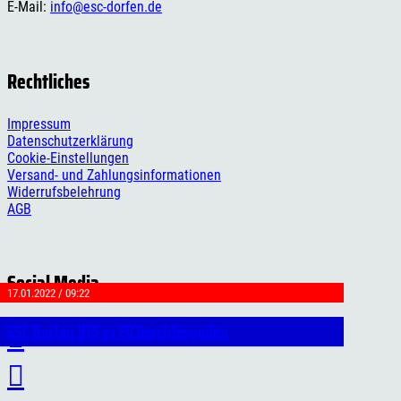
E-Mail:
info@esc-dorfen.de
Rechtliches
Impressum
Datenschutzerklärung
Cookie-Einstellungen
Versand- und Zahlungsinformationen
Widerrufsbelehrung
AGB
Social Media
17.01.2022 / 09:22
ESC Dorfen U15 vs EV Berchtesgaden