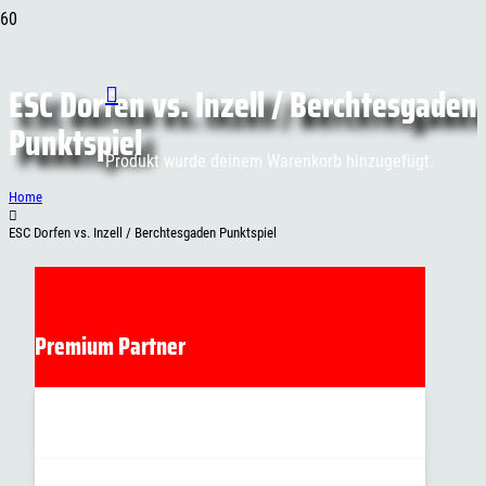
ESC Dorfen vs. Inzell / Berchtesgaden
Punktspiel
Produkt
wurde deinem Warenkorb hinzugefügt.
Home
ESC Dorfen vs. Inzell / Berchtesgaden Punktspiel
Premium Partner