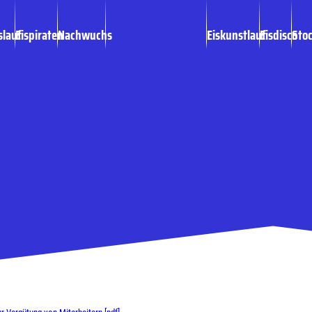
slauf
Eispiraten
Nachwuchs
Eiskunstlauf
Eisdisco
Sto
linie zur Vergütung