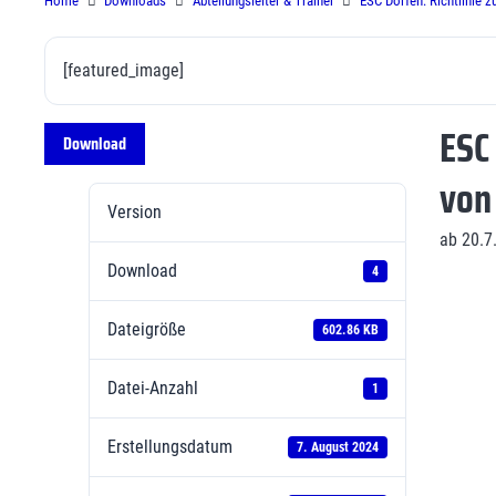
Home
Downloads
Abteilungsleiter & Trainer
ESC Dorfen: Richtlinie z
[featured_image]
ESC 
Download
von
Version
ab 20.7
Download
4
Dateigröße
602.86 KB
Datei-Anzahl
1
Erstellungsdatum
7. August 2024