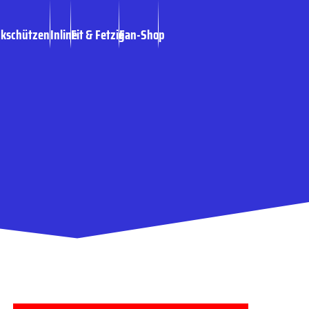
ckschützen
Inline
Fit & Fetzig
Fan-Shop
 von Mitarbeitern