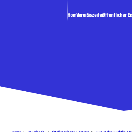
Home
Verein
Eiszeiten
Öffentlicher Ei
ESC Dorfen: Richt
[pdf]