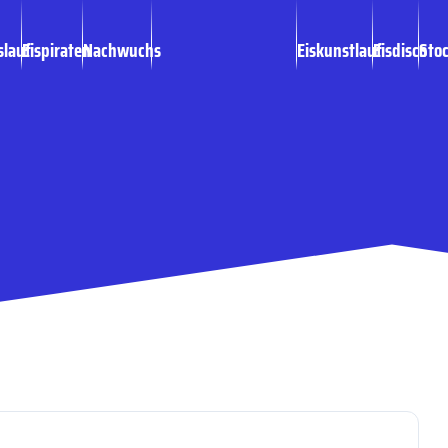
slauf
Eispiraten
Nachwuchs
Eiskunstlauf
Eisdisco
Sto
2/2023