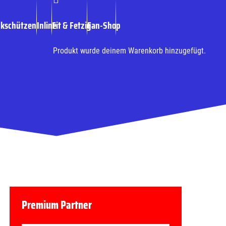
ckschützen
Inline
Fit & Fetzig
Fan-Shop
Produkt
wurde deinem Warenkorb hinzugefügt.
Premium Partner