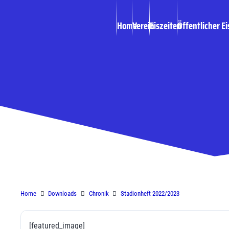
Home
Verein
Eiszeiten
Öffentlicher Ei
Stadionheft 202
Home
Downloads
Chronik
Stadionheft 2022/2023
[featured_image]