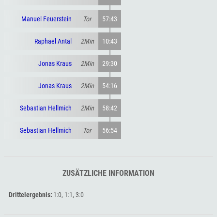
Manuel Feuerstein
Tor
57:43
Raphael Antal
2Min
10:43
Jonas Kraus
2Min
29:30
Jonas Kraus
2Min
54:16
Sebastian Hellmich
2Min
58:42
Sebastian Hellmich
Tor
56:54
ZUSÄTZLICHE INFORMATION
Drittelergebnis
1:0, 1:1, 3:0