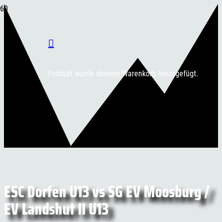
Produkt
wurde deinem Warenkorb hinzugefügt.
ESC Dorfen U13 vs SG EV Moosburg /
EV Landshut II U13