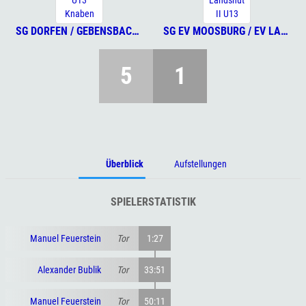
SG DORFEN / GEBENSBACH U13 KNABEN
SG EV MOOSBURG / EV LANDSHUT II U13
5
1
Überblick
Aufstellungen
SPIELERSTATISTIK
Manuel Feuerstein
Tor
1:27
Alexander Bublik
Tor
33:51
Manuel Feuerstein
Tor
50:11