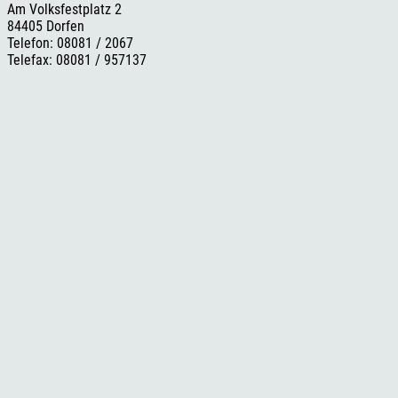
Am Volksfestplatz 2
84405 Dorfen
Telefon: 08081 / 2067
Telefax: 08081 / 957137
E-Mail:
info@esc-dorfen.de
Rechtliches
Impressum
Datenschutzerklärung
Cookie-Einstellungen
Versand- und Zahlungsinformationen
Widerrufsbelehrung
AGB
Social Media