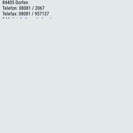
84405 Dorfen
Telefon: 08081 / 2067
Telefax: 08081 / 957137
E-Mail:
info@esc-dorfen.de
Rechtliches
Impressum
Datenschutzerklärung
Cookie-Einstellungen
Versand- und Zahlungsinformationen
Widerrufsbelehrung
AGB
Social Media