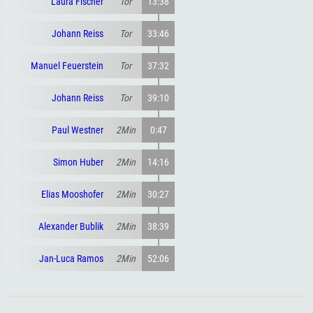
Laura Fischer
Tor
13:38
Johann Reiss
Tor
33:46
Manuel Feuerstein
Tor
37:32
Johann Reiss
Tor
39:10
Paul Westner
2Min
0:47
Simon Huber
2Min
14:16
Elias Mooshofer
2Min
30:27
Alexander Bublik
2Min
38:39
Jan-Luca Ramos
2Min
52:06