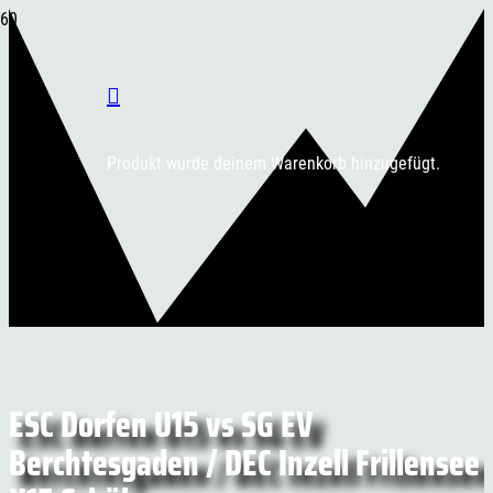
Produkt
wurde deinem Warenkorb hinzugefügt.
ESC Dorfen U15 vs SG EV
Berchtesgaden / DEC Inzell Frillensee