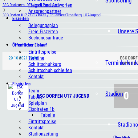
Sponsoring
Fragen und Antworten
ESC Dorfen vs. DEC Inzell Punktspiel
Ansprechpartner
ESC Dorfen U17 vs SG Inzell / Frillensee/Trostberg, U17Jugend
Eiszeiten
Belegungsplan
Unsere 
Freie Eiszeiten
Buchungsanfrage
Öffentlicher Eislauf
Eintrittspreise
Termine
29-10-2021 20:00
ESC DORF
Terminkalend
Schlittschuhkurs
INZELL P
Schlittschuh schleifen
Kontakt
Eispiraten
Team
0
Stadion
ESC DORFEN U17 JUGEND
Tabelle
Spielplan
Eispiraten 1b
Tabelle
Eintrittspreise
Stadion
Kontakt
Stadionzeitung
Überblick