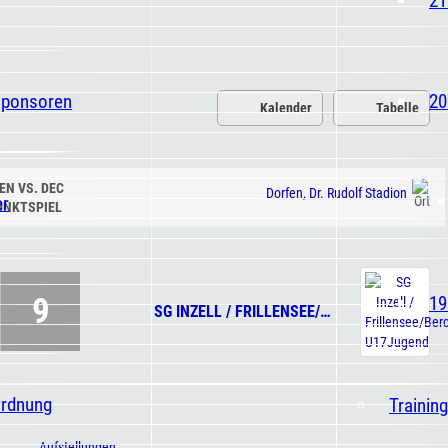
Sponsoren
20
Kalender
Tabelle
EN VS. DEC
Dorfen, Dr. Rudolf Stadion
er
UNKTSPIEL
9
19
SG INZELL / FRILLENSEE/BERCHTESGADEN, U17JUGEND
ordnung
Trainin
Aufstellungen