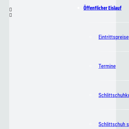
Öffentlicher Eislauf
Eintrittspreise
Termine
Schlittschuhk
Schlittschuh s