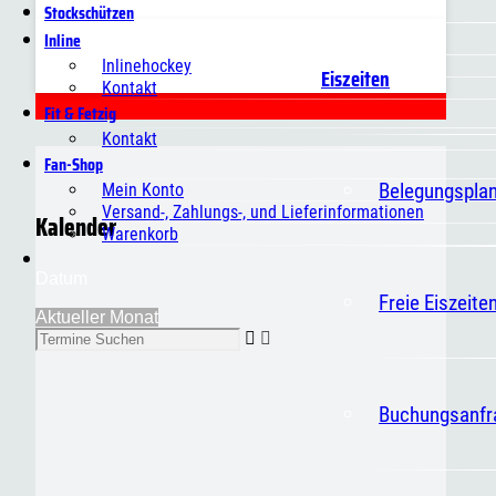
Stockschützen
Inline
Inlinehockey
Eiszeiten
Kontakt
Fit & Fetzig
Kontakt
Fan-Shop
Belegungspla
Mein Konto
Versand-, Zahlungs-, und Lieferinformationen
Kalender
Warenkorb
Datum
Freie Eiszeite
Aktueller Monat
Buchungsanfr