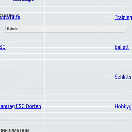
STATISTIK
aststätte
Trainin
Ereignis
ESC
Ballett
t
Schlitt
santrag ESC Dorfen
Hobbyg
 INFORMATION