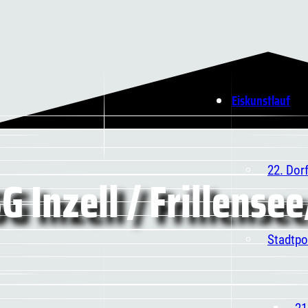
Eiskunstlauf
22. Dor
G Inzell / Frillense
Stadtpo
21