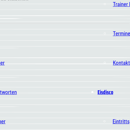
Trainer
Termin
er
Kontakt
Eisdisco
ntworten
ner
Eintritt