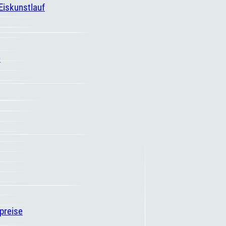
 Eiskunstlauf
e
spreise