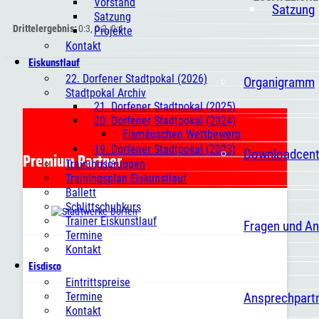
Vorstand
Satzung
Satzung
Drittelergebnis
0:3, 0:2, 0:4
Projekte
Kontakt
Eiskunstlauf
22. Dorfener Stadtpokal (2026)
Organigramm
Stadtpokal Archiv
21. Dorfener Stadtpokal (2025)
20. Dorfener Stadtpokal (2024)
Eismäuschen Wettbewerb
19. Dorfener Stadtpokal (2023)
Downloadcent
Premium Partner
Trainingsgruppen
Trainingsplan Eiskunstlauf
Ballett
Schlittschuhkurs
Trainer Eiskunstlauf
Fragen und A
Termine
Kontakt
Eisdisco
Eintrittspreise
Ansprechpart
Termine
Kontakt