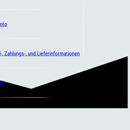
nto
-, Zahlungs-, und Lieferinformationen
orb