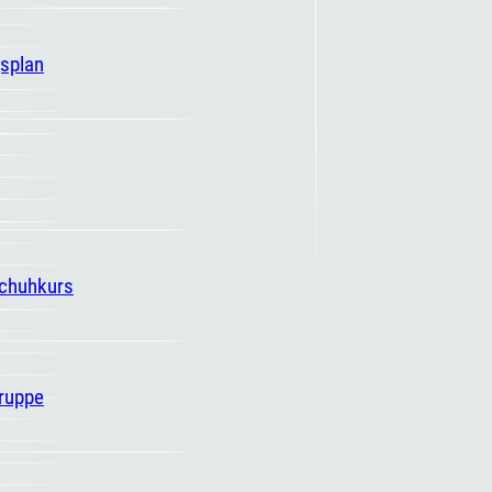
gsplan
schuhkurs
ruppe