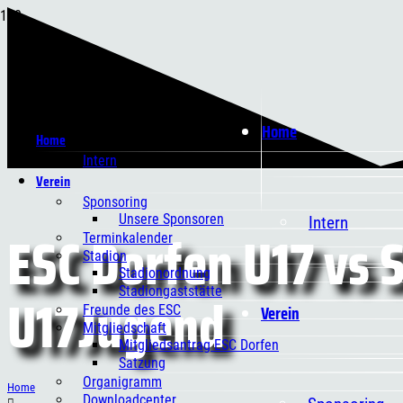
Home
Home
Intern
Verein
Sponsoring
Unsere Sponsoren
Intern
ESC Dorfen U17 vs S
Terminkalender
Stadion
Stadionordnung
U17Jugend
Stadiongaststätte
Verein
Freunde des ESC
Mitgliedschaft
Mitgliedsantrag ESC Dorfen
Satzung
Organigramm
Home
Downloadcenter