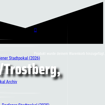
Produkt
wurde deinem Warenkorb hinzugefügt.
fener Stadtpokal (2026)
e/Trostberg,
kal Archiv
. Dorfener Stadtpokal (2025)