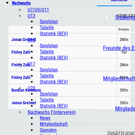
Nachwuchs
U7/U9/U11
U13
SPIELER
Stadiong
Spielplan
Tabelle
Ereignis
Statistik (BEV)
U15
Jonas Greimel
2Min
Spielplan
Freunde des 
Tabelle
Finley Zahl
Tor
Statistik (BEV)
U17
Finley Zahl
2Min
Spielplan
Tabelle
Mitgliedschaf
Finley Zahl
2Min
Statistik (BEV)
U20
Bastian Kosmann
2Min
Spielplan
Tabelle
Jonas Greimel
2Min
Statistik (BEV)
Mitglied
Nachwuchs Förderverein
News
Mitgliedschaft
Spenden
ZUSÄTZLICHE