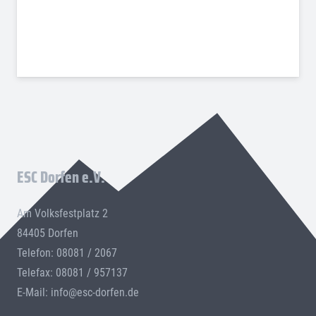
ESC Dorfen e.V.
Am Volksfestplatz 2
84405 Dorfen
Telefon: 08081 / 2067
Telefax: 08081 / 957137
E-Mail:
info@esc-dorfen.de