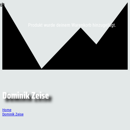
Produkt
wurde deinem Warenkorb hinzugefügt.
Dominik Zeise
Home
Dominik Zeise