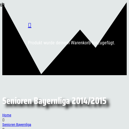
Produkt
wurde deinem Warenkorb hinzugefügt.
Senioren Bayernliga 2014/2015
Home
Senioren Bayernliga