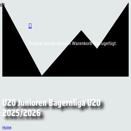
Produkt
wurde deinem Warenkorb hinzugefügt.
U20 Junioren Bayernliga U20
2025/2026
Home