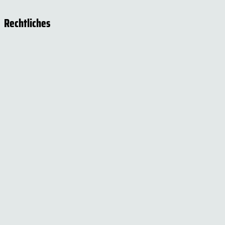
Rechtliches
Impressum
Datenschutzerklärung
Cookie-Einstellungen
Versand- und Zahlungsinformationen
Widerrufsbelehrung
AGB
Social Media