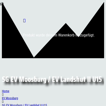
Produkt
wurde deinem Warenkorb hinzugefügt.
SG EV Moosburg / EV Landshut II U15
Home
EV Moosburg
SG EV Moosburg / EV Landshut II U15