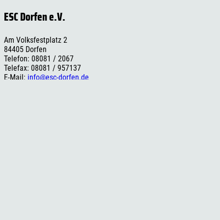
ESC Dorfen e.V.
Am Volksfestplatz 2
84405 Dorfen
Telefon: 08081 / 2067
Telefax: 08081 / 957137
E-Mail:
info@esc-dorfen.de
Rechtliches
Impressum
Datenschutzerklärung
Cookie-Einstellungen
Versand- und Zahlungsinformationen
Widerrufsbelehrung
AGB