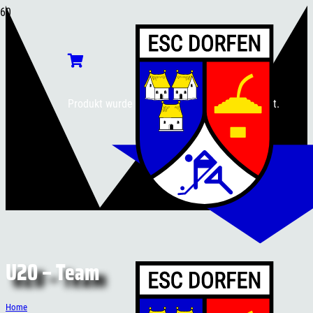
Produkt
wurde deinem Warenkorb hinzugefügt.
U20 – Team
Home