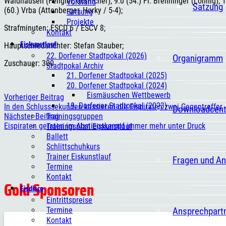
Waldhausen (Fengler, Göttlicher), 9:0 (54.) Fl. Brenninger (Lönnig), 
Vorstand
Satzung
(60.) Vrba (Attenberger, Horky / 5-4);
Satzung
Projekte
Strafminuten: ESCD 6 / ESCV 8;
Kontakt
Eiskunstlauf
Hauptschiedsrichter: Stefan Stauber;
22. Dorfener Stadtpokal (2026)
Organigramm
Zuschauer: 300
Stadtpokal Archiv
21. Dorfener Stadtpokal (2025)
20. Dorfener Stadtpokal (2024)
Eismäuschen Wettbewerb
Vorheriger Beitrag
19. Dorfener Stadtpokal (2023)
In den Schlusssekunden kassieren die Eispiraten zwei Gegentreffer
Downloadcent
Trainingsgruppen
Nächster Beitrag
Eispiraten geraten im Abstiegskampf immer mehr unter Druck
Trainingsplan Eiskunstlauf
Ballett
Schlittschuhkurs
Trainer Eiskunstlauf
Fragen und A
Termine
Kontakt
Gold Sponsoren
Eisdisco
Eintrittspreise
Ansprechpart
Termine
Kontakt