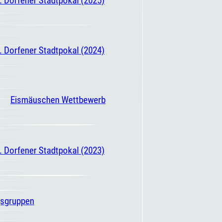
. Dorfener Stadtpokal (2024)
Eismäuschen Wettbewerb
. Dorfener Stadtpokal (2023)
gsgruppen