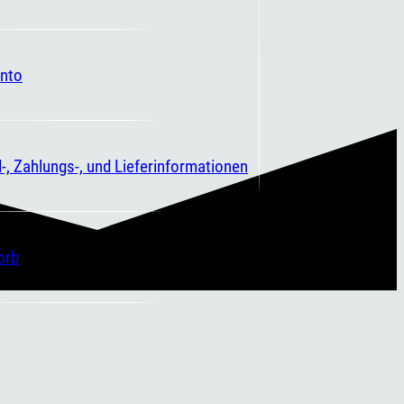
nto
-, Zahlungs-, und Lieferinformationen
orb