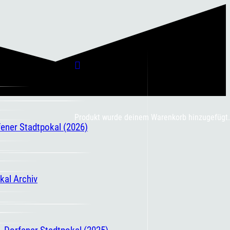
Produkt
wurde deinem Warenkorb hinzugefügt.
fener Stadtpokal (2026)
kal Archiv
. Dorfener Stadtpokal (2025)