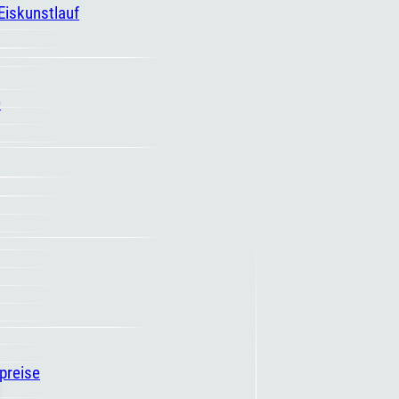
 Eiskunstlauf
e
spreise