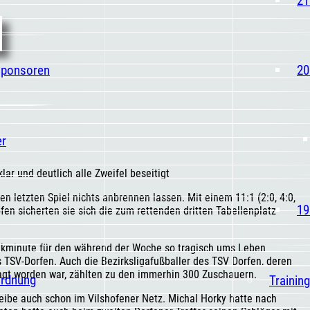
Sponsoren
20
er
ar und deutlich alle Zweifel beseitigt
en letzten Spiel nichts anbrennen lassen. Mit einem 11:1 (2:0, 4:0,
19
en sicherten sie sich die zum rettenden dritten Tabellenplatz
nkminute für den während der Woche so tragisch ums Leben
V-Dorfen. Auch die Bezirksligafußballer des TSV Dorfen, deren
agt worden war, zählten zu den immerhin 300 Zuschauern.
ordnung
Trainin
eibe auch schon im Vilshofener Netz. Michal Horky hatte nach