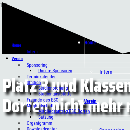
Home
Home
Intern
Verein
Sponsoring
Unsere Sponsoren
Intern
Platz 3 und Klassen
Terminkalender
Stadion
Stadionordnung
Dorfen nicht mehr
Stadiongaststätte
Verein
Freunde des ESC
Mitgliedschaft
Mitgliedsantrag ESC Dorfen
Satzung
Organigramm
Downloadcenter