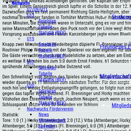
Vorarbeit von Andreas Attenberger getroffen. Der Kapitän der Eispi
Nachwuchs
im Spiel. Einem Geniestreich gleich lupfte er die Scheibe in der 12
U7/U9/U11
Dazwischen ging es fast permanent Richtung Gäste-Heiligtum, aber C
U13
Stadiong
nochmal Brenninger fanden in Torhüter Matthias Huber ihren Meiste
Spielplan
neun Minuten, die Eispiraten waren in Unterzahl, ging es vor und h
Tabelle
seine Mannschaftskameraden den Puck noch vor der Linie weg! Atte
Statistik (BEV)
Vorsprung auszubauen und Fabian Kanzelsberger jagte einen Blueli
U15
Spielplan
Knapp zwei Minuten nach Wiederbeginn düpierte Fl. Brenninger in Ü
Freunde des 
Routinier Phiipp Weinzierl mit der Spielerei vor dem eigenen Tor üb
Tabelle
Die Gäste versuchten durchaus, Nadelstiche zu setzen, aber am Einb
Statistik (BEV)
es weitere 8 Minuten bis zum 5:0 durch Ernst Findeis. 61 Sekunden 
U17
sprühende Attenberger das halbe Dutzend voll.
Spielplan
Tabelle
Mitgliedschaf
Den Schnellstart vom Beginn des Spieles steigerte Tomas Vrba mit
Statistik (BEV)
wieder dauerte es 11 Minuten zum nächsten Treffer. Für den sorgte
U20
noch hin und wieder Entlastungsangriffe gelungen, so folgte nun ei
Spielplan
gegen das tapfer Wölfe-Dutzend. Fl. Brenninger und Horky machten e
Tabelle
Vilshofen den Ehrentreffer durch Joachim Neupert, auch wenn es s
Statistik (BEV)
Schlusspunkt setzte Vrba 50 Sekunden vor Schluss.
Mitglied
Nachwuchs Förderverein
News
Statistik:
Mitgliedschaft
Tore: 1:0 (1.) Horky (Attenberger), 2:0 (12.) Vrba (Attenberger, Horky),
Attenberger, 5:0 (33.) Findeis (Fl. Brenninger), 6:0 (39.) Attenberger 
Spenden