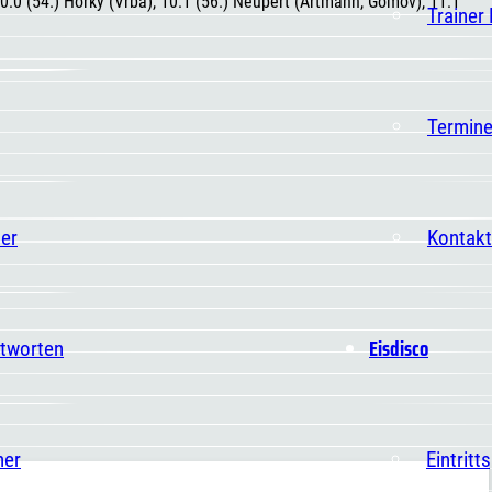
10:0 (54.) Horky (Vrba), 10:1 (56.) Neupert (Artmann, Gomov), 11:1
Trainer
Termin
er
Kontakt
Eisdisco
ntworten
ner
Eintritt