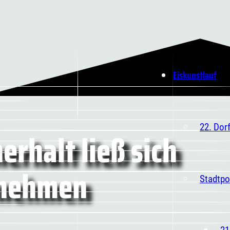
Eiskunstlauf
22. Dor
erhalt ließ sich
 nehmen
Stadtpo
21