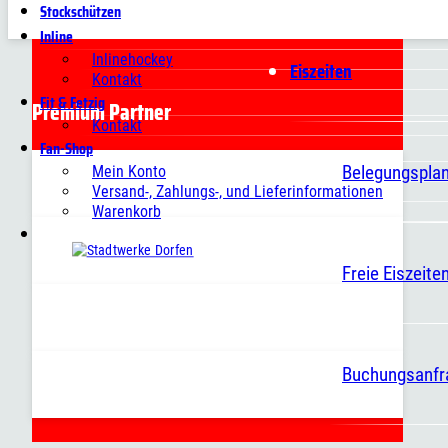
Stockschützen
Inline
Inlinehockey
Eiszeiten
Kontakt
Fit & Fetzig
Premium Partner
Kontakt
Fan-Shop
Belegungspla
Mein Konto
Versand-, Zahlungs-, und Lieferinformationen
Warenkorb
Freie Eiszeite
Buchungsanfr