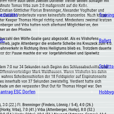
raten hatte auch beim zweiten Dorfener Treffer seinen Schläger mit
. Minute Tomas Vrba zum 2:0 maßgerecht auf die Kelle.
ristian Göttlicher Florian Brenninger, Alexander Voglhuber und
aststätte
Trainin
r. Dessen Vorderleute waren keinesfalls chancenlos. Nach knapp
inter Keeper Thomas Hingel richtig rund. Mindestens zweimal kratzen
nberger und Vrba hatten noch allerhand Möglichkeiten, den
ner an den Pfosten.
berzahl den Wölfe-Goalie ganz abgezockt. Als es Vilshofens
ESC
Ballett
ertrieb, jagte Attenberger die eroberte Scheibe ins Kreuzeck zum 4:0.
ahnverkehr in Richtung ihres Heiligtums blieb es. Trotzdem dauerte
vor der Pause machte der vor Torgefährlichkeit und Spielwitz
t
Schlitt
 dem 7:0 nur 34 Sekunden nach Beginn des Schlussabschnitts. Und
 Offensivverteidiger Mark Waldhausen. Waren Vilshofen bis dahin
n wahres Scheibenschießen der 18 Feldspieler auf Eispiratenseite
s innerhalb von 37 Sekunden zweistellig. Verdient hatte sich
chade um den verpassten Shut Out für Thomas Hingel war. Den
santrag ESC Dorfen
Hobbyg
 3:0 (22.) Fl. Brenninger (Findeis, Lönnig / 5-4), 4:0 (26.)
(Horky, Vrba), 7:0 (41.) Vrba (Attenberger, Horky), 8:0 (52.)