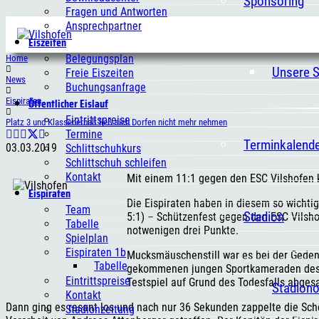
Sponsoring
Fragen und Antworten
Ansprechpartner
Eiszeiten
Belegungsplan
Home
Unsere 
Freie Eiszeiten
News
Buchungsanfrage
Öffentlicher Eislauf
Eispiraten
Eintrittspreise
Platz 3 und Klassenerhalt ließ sich Dorfen nicht mehr nehmen
Termine
Terminkalend
03.03.2019
Schlittschuhkurs
Schlittschuh schleifen
Kontakt
Mit einem 11:1 gegen den ESC Vilshofen kl
Eispiraten
Die Eispiraten haben in diesem so wichtig
Team
Stadion
5:1) – Schützenfest gegen den ESC Vilshof
Tabelle
notwenigen drei Punkte.
Spielplan
Eispiraten 1b
Mucksmäuschenstill war es bei der Gede
Tabelle
gekommenen jungen Sportkameraden des TS
Eintrittspreise
Testspiel auf Grund des Todesfalls abges
Stadion
Kontakt
Dann ging es rasant los und nach nur 36 Sekunden zappelte die Sch
Stadionzeitung