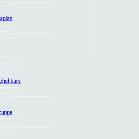
gsplan
schuhkurs
ruppe