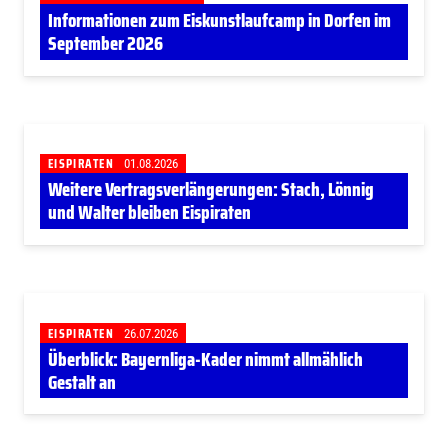
Informationen zum Eiskunstlaufcamp in Dorfen im
September 2026
EISPIRATEN
01.08.2026
Weitere Vertragsverlängerungen: Stach, Lönnig
und Walter bleiben Eispiraten
EISPIRATEN
26.07.2026
Überblick: Bayernliga-Kader nimmt allmählich
Gestalt an