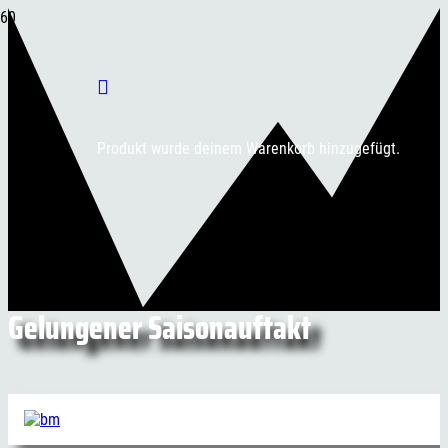
Produkt
wurde deinem Warenkorb hinzugefügt.
Gelungener Saisonauftakt