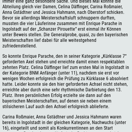
immer eine ganz besondere Sache. Und dieses Mal konnte die
Abteilung gleich vier Damen, Celina Däffinger, Carina Roßmaier,
Anna Gstädtner und Jessica Hahmann, nach Oberstorf schicken.
Bevor sie allerdings Meisterschaftsluft schnuppern durften,
mussten die vier Läuferinne zusammen mit Enrique Parache in
Ingolstadt auf der „Schanzer Pirouette“ erst einmal ihr Können
unter Beweis stellen. Die Generalprobe, quasi, zu den bayerischen
Meisterschaften lief dabei für alle weitestgehend
zufriedenstellend.
So konnte Enrique Parache, den in seiner Kategorie „Kürklasse 7“
geforderten Axel stehen und erreichte damit einen respektablen
zehnten Platz. Celina Däffinger lief zum ersten Mal in Ingolstadt in
der Kategorie BNM Anfänger (unter 11), nachdem sie erst vor
wenigen Wochen erfolgreich die Prüfung zu Kürklasse 6 absolviert
hatte. Leider konnte sie den hier geforderten Achsel nicht stehen,
erreichte aber durch eine sehr rhythmische Darbietung den 13.
Platz. Ihren persönlichen Erfolg erzielte sie dann auf den
bayerischen Meisterschaften, auf denen sie neben einem
stilsicheren Lauf auch den Achsel erfolgreich ablieferte.
Carina Roßmaier, Anna Gstädtner und Jessica Hahmann waren
bereits in Ingolstadt in der gleichen Kategorie, Nachwuchs (unter
16), eingeteilt und somit als Konkurrentinnen an den Start