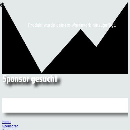
Produkt
wurde deinem Warenkorb hinzugefügt.
Sponsor gesucht
Home
Sponsoren