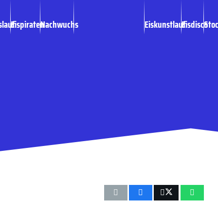
slauf
Eispiraten
Nachwuchs
Eiskunstlauf
Eisdisco
Sto
ler Dorfen Jung