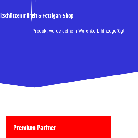
ckschützen
Inline
Fit & Fetzig
Fan-Shop
Produkt
wurde deinem Warenkorb hinzugefügt.
Premium Partner