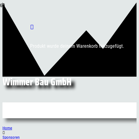
Produkt
wurde deinem Warenkorb hinzugefügt.
Wimmer Bau GmbH
Home
Sponsoren