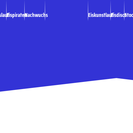
slauf
Eispiraten
Nachwuchs
Eiskunstlauf
Eisdisco
Sto