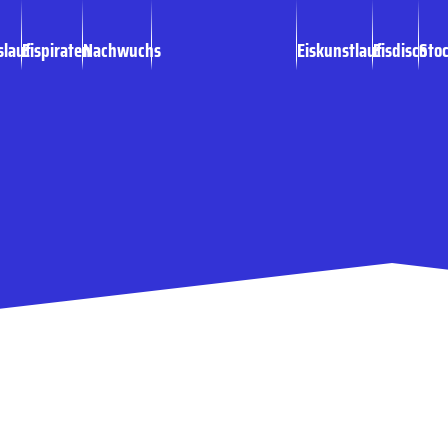
slauf
Eispiraten
Nachwuchs
Eiskunstlauf
Eisdisco
Sto