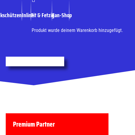
ckschützen
Inline
Fit & Fetzig
Fan-Shop
Produkt
wurde deinem Warenkorb hinzugefügt.
Premium Partner