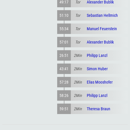
49:17
Tor
Alexander Bublik
51:10
Tor
Sebastian Hellmich
55:34
Tor
Manuel Feuerstein
57:01
Tor
Alexander Bublik
26:51
2Min
Philipp Lanzl
43:41
2Min
Simon Huber
57:28
2Min
Elias Mooshofer
58:26
2Min
Philipp Lanzl
59:51
2Min
Theresa Braun