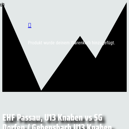
Produkt
wurde deinem Warenkorb hinzugefügt.
EHF Passau, U13 Knaben vs SG
Dorfen / Gebensbach U13 Knaben