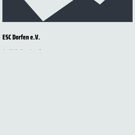
ESC Dorfen e.V.
Am Volksfestplatz 2
84405 Dorfen
Telefon: 08081 / 2067
Telefax: 08081 / 957137
E-Mail:
info@esc-dorfen.de
Rechtliches
Impressum
Datenschutzerklärung
Cookie-Einstellungen
Versand- und Zahlungsinformationen