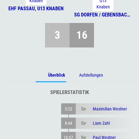
EHF PASSAU, U13 KNABEN
SG DORFEN / GEBENSBACH U13 KNABEN
3
16
Überblick
Aufstellungen
SPIELERSTATISTIK
3:22
Tor
Maximilian Westner
8:44
Tor
Liam Zahl
16:57
Tor
Paul Westner