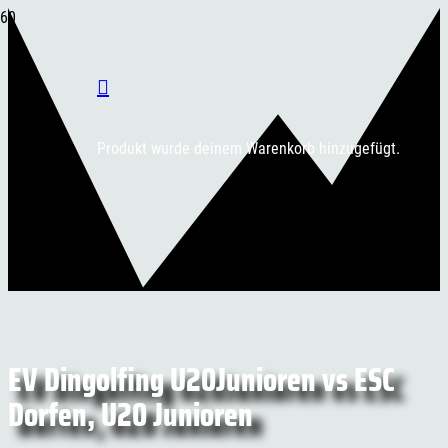
Produkt
wurde deinem Warenkorb hinzugefügt.
EV Dingolfing U20Junioren vs ESC
Dorfen, U20 Junioren