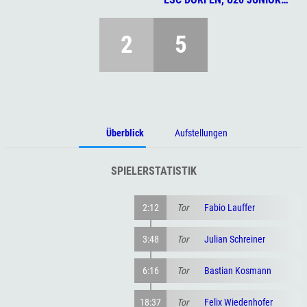
2
5
Überblick
Aufstellungen
SPIELERSTATISTIK
2:12
Tor
Fabio Lauffer
3:48
Tor
Julian Schreiner
6:16
Tor
Bastian Kosmann
18:37
Tor
Felix Wiedenhofer