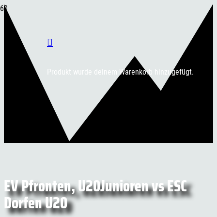
Produkt
wurde deinem Warenkorb hinzugefügt.
EV Pfronten, U20Junioren vs ESC
Dorfen U20