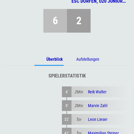
ESC DORFEN, U20 JUNIOREN
6
2
Überblick
Aufstellungen
SPIELERSTATISTIK
4'
2Min
Reik Walter
9'
2Min
Marvin Zahl
32'
Tor
Leon Lieser
41'
Tor
Maximilian Steiner