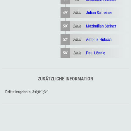
49'
2Min
Julian Schreiner
50'
2Min
Maximilian Steiner
52'
2Min
Antonia Hübsch
58'
2Min
Paul Lönnig
ZUSÄTZLICHE INFORMATION
Drittelergebnis
3:0;0:1;3:1