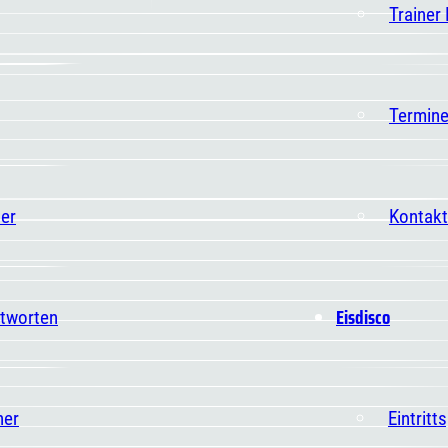
Trainer
Termin
er
Kontakt
Eisdisco
ntworten
ner
Eintritt