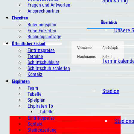
Sponsoring
Fragen und Antworten
Ansprechpartner
Eiszeiten
Überblick
Belegungsplan
Unsere 
Freie Eiszeiten
Buchungsanfrage
Öffentlicher Eislauf
Vorname:
Christoph
Eintrittspreise
Termine
Nachname:
Esterl
Terminkalend
Schlittschuhkurs
Schlittschuh schleifen
Kontakt
Eispiraten
Team
Stadion
Tabelle
Spielplan
Eispiraten 1b
Tabelle
Eintrittspreise
Stadion
Kontakt
Stadionzeitung