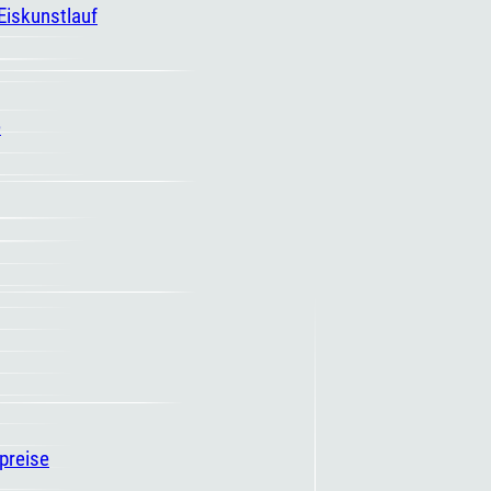
 Eiskunstlauf
e
spreise