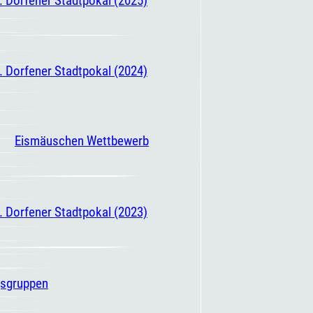
. Dorfener Stadtpokal (2024)
Eismäuschen Wettbewerb
. Dorfener Stadtpokal (2023)
gsgruppen