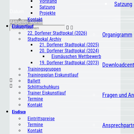
Vorstand
Satzung
Satzung
Datum
Projekte
Kontakt
Aktueller Monat
Eiskunstlauf
22. Dorfener Stadtpokal (2026)
Organigramm
Stadtpokal Archiv
21. Dorfener Stadtpokal (2025)
20. Dorfener Stadtpokal (2024)
Eismäuschen Wettbewerb
19. Dorfener Stadtpokal (2023)
Downloadcent
Trainingsgruppen
Trainingsplan Eiskunstlauf
Ballett
Schlittschuhkurs
Trainer Eiskunstlauf
Fragen und A
Termine
Kontakt
Eisdisco
Eintrittspreise
Ansprechpart
Termine
Kontakt