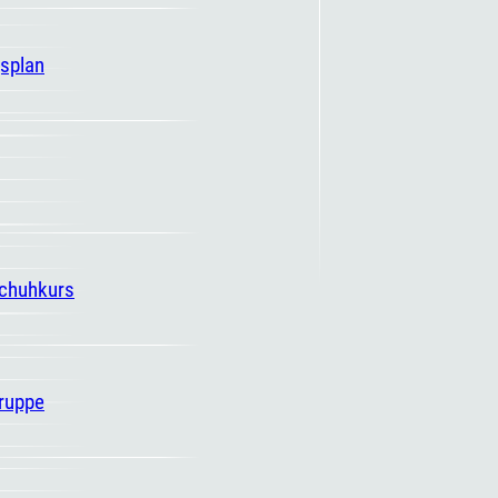
gsplan
schuhkurs
ruppe