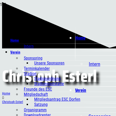
Home
Home
Intern
Verein
Sponsoring
Unsere Sponsoren
Intern
Christoph Esterl
Terminkalender
Stadion
Stadionordnung
Stadiongaststätte
Verein
Freunde des ESC
Home
Mitgliedschaft
Mitgliedsantrag ESC Dorfen
Christoph Esterl
Satzung
Organigramm
Downloadcenter