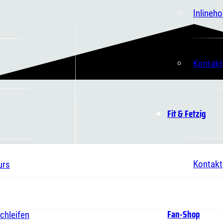
Inlineh
Kontakt
Fit & Fetzig
Kontakt
urs
Fan-Shop
chleifen