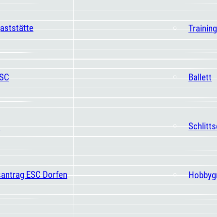
aststätte
Trainin
ESC
Ballett
t
Schlitt
santrag ESC Dorfen
Hobbyg