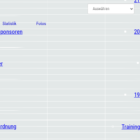
Statistik
Fotos
Sponsoren
20
er
19
ordnung
Trainin