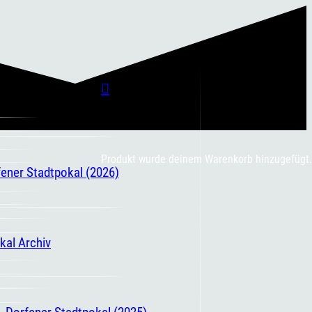
Produkt
wurde deinem Warenkorb hinzugefügt.
fener Stadtpokal (2026)
kal Archiv
. Dorfener Stadtpokal (2025)