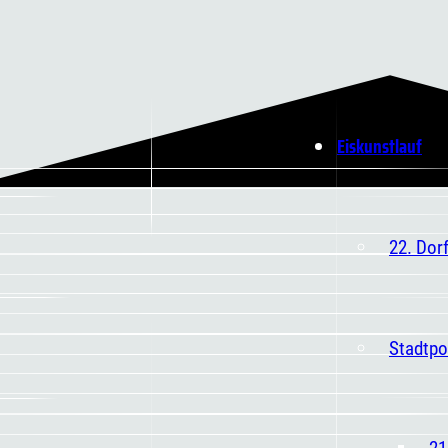
Eiskunstlauf
22. Dor
Stadtpo
21