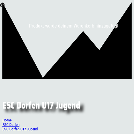
Produkt
wurde deinem Warenkorb hinzugefügt.
ESC Dorfen U17 Jugend
Home
ESC Dorfen
ESC Dorfen U17 Jugend