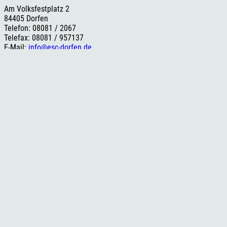
Am Volksfestplatz 2
84405 Dorfen
Telefon: 08081 / 2067
Telefax: 08081 / 957137
E-Mail:
info@esc-dorfen.de
Rechtliches
Impressum
Datenschutzerklärung
Cookie-Einstellungen
Versand- und Zahlungsinformationen
Widerrufsbelehrung
AGB
Social Media