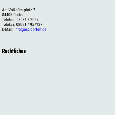
Am Volksfestplatz 2
84405 Dorfen
Telefon: 08081 / 2067
Telefax: 08081 / 957137
E-Mail:
info@esc-dorfen.de
Rechtliches
Impressum
Datenschutzerklärung
Cookie-Einstellungen
Versand- und Zahlungsinformationen
Widerrufsbelehrung
AGB
Social Media