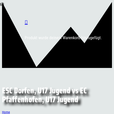
Produkt
wurde deinem Warenkorb hinzugefügt.
ESC Dorfen, U17 Jugend vs EC
Pfaffenhofen, U17 Jugend
Home