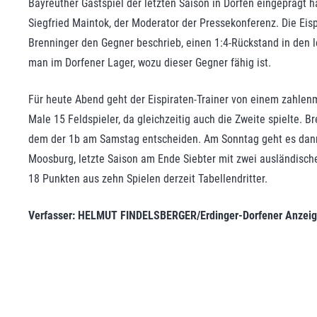
Bayreuther Gastspiel der letzten Saison in Dorfen eingeprägt h
Siegfried Maintok, der Moderator der Pressekonferenz. Die Eisp
Brenninger den Gegner beschrieb, einen 1:4-Rückstand in den le
man im Dorfener Lager, wozu dieser Gegner fähig ist.
Für heute Abend geht der Eispiraten-Trainer von einem zahle
Male 15 Feldspieler, da gleichzeitig auch die Zweite spielte. 
dem der 1b am Samstag entscheiden. Am Sonntag geht es dann
Moosburg, letzte Saison am Ende Siebter mit zwei ausländischen
18 Punkten aus zehn Spielen derzeit Tabellendritter.
Verfasser: HELMUT FINDELSBERGER/Erdinger-Dorfener Anzeig