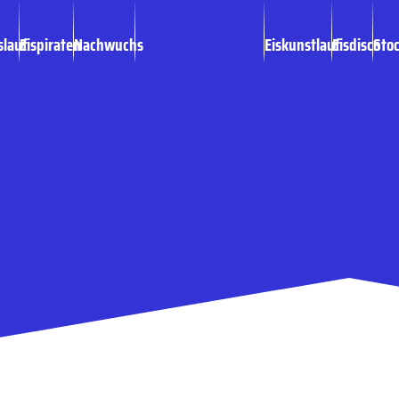
slauf
Eispiraten
Nachwuchs
Eiskunstlauf
Eisdisco
Sto
itag gegen
tag nach Moosburg