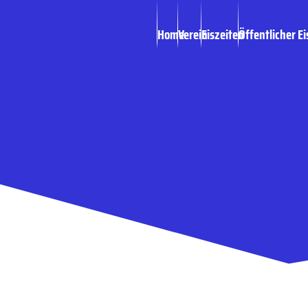
Home
Verein
Eiszeiten
Öffentlicher Ei
Eispiraten am Fre
Bayreuth – Sonn