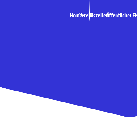
Home
Verein
Eiszeiten
Öffentlicher Ei
Eispiraten: Im dri
erstmals auf hei