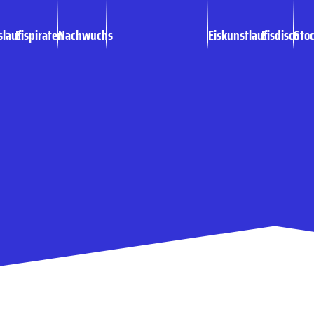
slauf
Eispiraten
Nachwuchs
Eiskunstlauf
Eisdisco
Sto
tten Pflichtspiel
mischem Eis