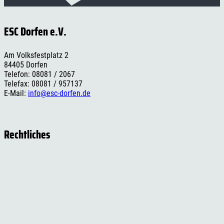
ESC Dorfen e.V.
Am Volksfestplatz 2
84405 Dorfen
Telefon: 08081 / 2067
Telefax: 08081 / 957137
E-Mail:
info@esc-dorfen.de
Rechtliches
Impressum
Datenschutzerklärung
Cookie-Einstellungen
Versand- und Zahlungsinformationen
Widerrufsbelehrung
AGB