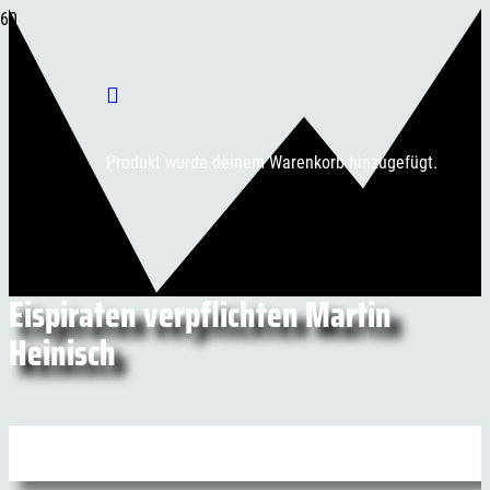
Produkt
wurde deinem Warenkorb hinzugefügt.
Eispiraten verpflichten Martin
Heinisch