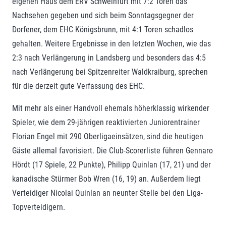
eigenen Haus dem ERV Schweinfurt mit 7:2 Toren das
Nachsehen gegeben und sich beim Sonntagsgegner der
Dorfener, dem EHC Königsbrunn, mit 4:1 Toren schadlos
gehalten. Weitere Ergebnisse in den letzten Wochen, wie das
2:3 nach Verlängerung in Landsberg und besonders das 4:5
nach Verlängerung bei Spitzenreiter Waldkraiburg, sprechen
für die derzeit gute Verfassung des EHC.
Mit mehr als einer Handvoll ehemals höherklassig wirkender
Spieler, wie dem 29-jährigen reaktivierten Juniorentrainer
Florian Engel mit 290 Oberligaeinsätzen, sind die heutigen
Gäste allemal favorisiert. Die Club-Scorerliste führen Gennaro
Hördt (17 Spiele, 22 Punkte), Philipp Quinlan (17, 21) und der
kanadische Stürmer Bob Wren (16, 19) an. Außerdem liegt
Verteidiger Nicolai Quinlan an neunter Stelle bei den Liga-
Topverteidigern.