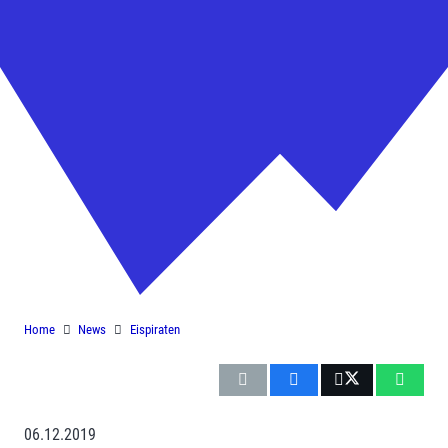
Eispiraten vor großer
Herausforderung gegen den EHC
Klostersee
Home
News
Eispiraten
06.12.2019