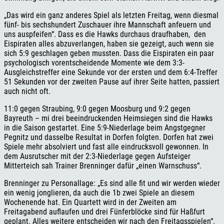
„Das wird ein ganz anderes Spiel als letzten Freitag, wenn diesmal
fünf- bis sechshundert Zuschauer ihre Mannschaft anfeuern und
uns auspfeifen“. Dass es die Hawks durchaus draufhaben, den
Eispiraten alles abzuverlangen, haben sie gezeigt, auch wenn sie
sich 5:9 geschlagen geben mussten. Dass die Eispiraten ein paar
psychologisch vorentscheidende Momente wie dem 3:3-
Ausgleichstreffer eine Sekunde vor der ersten und dem 6:4-Treffer
51 Sekunden vor der zweiten Pause auf ihrer Seite hatten, passiert
auch nicht oft.
11:0 gegen Straubing, 9:0 gegen Moosburg und 9:2 gegen
Bayreuth – mi drei beeindruckenden Heimsiegen sind die Hawks
in die Saison gestartet. Eine 5:9-Niederlage beim Angstgegner
Pegnitz und dasselbe Resultat in Dorfen folgten. Dorfen hat zwei
Spiele mehr absolviert und fast alle eindrucksvoll gewonnen. In
dem Ausrutscher mit der 2:3-Niederlage gegen Aufsteiger
Mitterteich sah Trainer Brenninger dafür „einen Warnschuss“.
Brenninger zu Personallage: „Es sind alle fit und wir werden wieder
ein wenig jonglieren, da auch die 1b zwei Spiele an diesem
Wochenende hat. Ein Quartett wird in der Zweiten am
Freitagabend auflaufen und drei Fünferblöcke sind für Haßfurt
geplant. Alles weitere entscheiden wir nach den Freitagsspielen“.