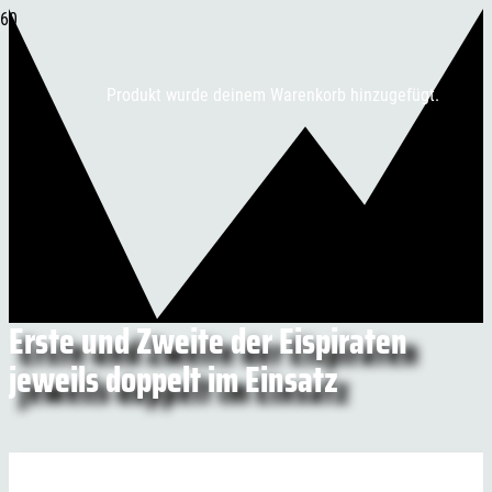
Produkt
wurde deinem Warenkorb hinzugefügt.
Erste und Zweite der Eispiraten
jeweils doppelt im Einsatz