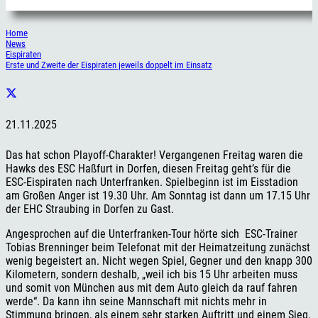
Home
News
Eispiraten
Erste und Zweite der Eispiraten jeweils doppelt im Einsatz
21.11.2025
Das hat schon Playoff-Charakter! Vergangenen Freitag waren die
Hawks des ESC Haßfurt in Dorfen, diesen Freitag geht’s für die
ESC-Eispiraten nach Unterfranken. Spielbeginn ist im Eisstadion
am Großen Anger ist 19.30 Uhr. Am Sonntag ist dann um 17.15 Uhr
der EHC Straubing in Dorfen zu Gast.
Angesprochen auf die Unterfranken-Tour hörte sich ESC-Trainer
Tobias Brenninger beim Telefonat mit der Heimatzeitung zunächst
wenig begeistert an. Nicht wegen Spiel, Gegner und den knapp 300
Kilometern, sondern deshalb, „weil ich bis 15 Uhr arbeiten muss
und somit von München aus mit dem Auto gleich da rauf fahren
werde“. Da kann ihn seine Mannschaft mit nichts mehr in
Stimmung bringen, als einem sehr starken Auftritt und einem Sieg.