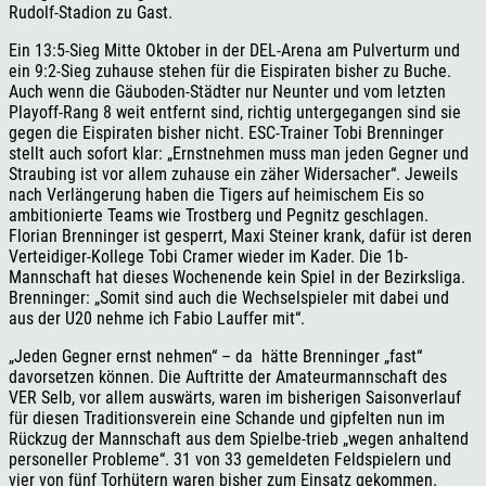
Rudolf-Stadion zu Gast.
Ein 13:5-Sieg Mitte Oktober in der DEL-Arena am Pulverturm und
ein 9:2-Sieg zuhause stehen für die Eispiraten bisher zu Buche.
Auch wenn die Gäuboden-Städter nur Neunter und vom letzten
Playoff-Rang 8 weit entfernt sind, richtig untergegangen sind sie
gegen die Eispiraten bisher nicht. ESC-Trainer Tobi Brenninger
stellt auch sofort klar: „Ernstnehmen muss man jeden Gegner und
Straubing ist vor allem zuhause ein zäher Widersacher“. Jeweils
nach Verlängerung haben die Tigers auf heimischem Eis so
ambitionierte Teams wie Trostberg und Pegnitz geschlagen.
Florian Brenninger ist gesperrt, Maxi Steiner krank, dafür ist deren
Verteidiger-Kollege Tobi Cramer wieder im Kader. Die 1b-
Mannschaft hat dieses Wochenende kein Spiel in der Bezirksliga.
Brenninger: „Somit sind auch die Wechselspieler mit dabei und
aus der U20 nehme ich Fabio Lauffer mit“.
„Jeden Gegner ernst nehmen“ – da hätte Brenninger „fast“
davorsetzen können. Die Auftritte der Amateurmannschaft des
VER Selb, vor allem auswärts, waren im bisherigen Saisonverlauf
für diesen Traditionsverein eine Schande und gipfelten nun im
Rückzug der Mannschaft aus dem Spielbe-trieb „wegen anhaltend
personeller Probleme“. 31 von 33 gemeldeten Feldspielern und
vier von fünf Torhütern waren bisher zum Einsatz gekommen.