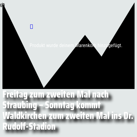
Produkt
wurde deinem Warenkorb hinzugefügt.
Freitag zum zweiten Mal nach
Straubing – Sonntag kommt
Waldkirchen zum zweiten Mal ins Dr.
Rudolf-Stadion