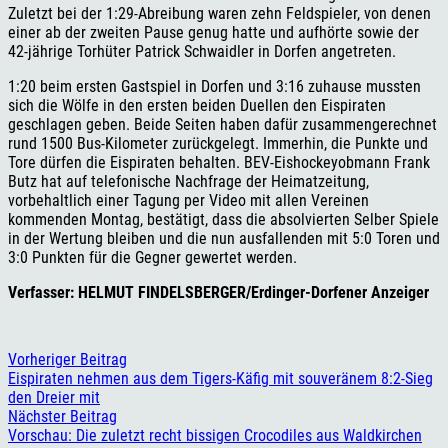
Zuletzt bei der 1:29-Abreibung waren zehn Feldspieler, von denen
einer ab der zweiten Pause genug hatte und aufhörte sowie der
42-jährige Torhüter Patrick Schwaidler in Dorfen angetreten.
1:20 beim ersten Gastspiel in Dorfen und 3:16 zuhause mussten
sich die Wölfe in den ersten beiden Duellen den Eispiraten
geschlagen geben. Beide Seiten haben dafür zusammengerechnet
rund 1500 Bus-Kilometer zurückgelegt. Immerhin, die Punkte und
Tore dürfen die Eispiraten behalten. BEV-Eishockeyobmann Frank
Butz hat auf telefonische Nachfrage der Heimatzeitung,
vorbehaltlich einer Tagung per Video mit allen Vereinen
kommenden Montag, bestätigt, dass die absolvierten Selber Spiele
in der Wertung bleiben und die nun ausfallenden mit 5:0 Toren und
3:0 Punkten für die Gegner gewertet werden.
Verfasser: HELMUT FINDELSBERGER/Erdinger-Dorfener Anzeiger
Vorheriger Beitrag
Eispiraten nehmen aus dem Tigers-Käfig mit souveränem 8:2-Sieg
den Dreier mit
Nächster Beitrag
Vorschau: Die zuletzt recht bissigen Crocodiles aus Waldkirchen