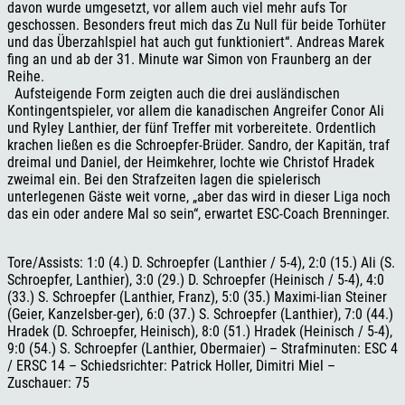
davon wurde umgesetzt, vor allem auch viel mehr aufs Tor
geschossen. Besonders freut mich das Zu Null für beide Torhüter
und das Überzahlspiel hat auch gut funktioniert“. Andreas Marek
fing an und ab der 31. Minute war Simon von Fraunberg an der
Reihe.
Aufsteigende Form zeigten auch die drei ausländischen
Kontingentspieler, vor allem die kanadischen Angreifer Conor Ali
und Ryley Lanthier, der fünf Treffer mit vorbereitete. Ordentlich
krachen ließen es die Schroepfer-Brüder. Sandro, der Kapitän, traf
dreimal und Daniel, der Heimkehrer, lochte wie Christof Hradek
zweimal ein. Bei den Strafzeiten lagen die spielerisch
unterlegenen Gäste weit vorne, „aber das wird in dieser Liga noch
das ein oder andere Mal so sein“, erwartet ESC-Coach Brenninger.
Tore/Assists: 1:0 (4.) D. Schroepfer (Lanthier / 5-4), 2:0 (15.) Ali (S.
Schroepfer, Lanthier), 3:0 (29.) D. Schroepfer (Heinisch / 5-4), 4:0
(33.) S. Schroepfer (Lanthier, Franz), 5:0 (35.) Maximi-lian Steiner
(Geier, Kanzelsber-ger), 6:0 (37.) S. Schroepfer (Lanthier), 7:0 (44.)
Hradek (D. Schroepfer, Heinisch), 8:0 (51.) Hradek (Heinisch / 5-4),
9:0 (54.) S. Schroepfer (Lanthier, Obermaier) – Strafminuten: ESC 4
/ ERSC 14 – Schiedsrichter: Patrick Holler, Dimitri Miel –
Zuschauer: 75