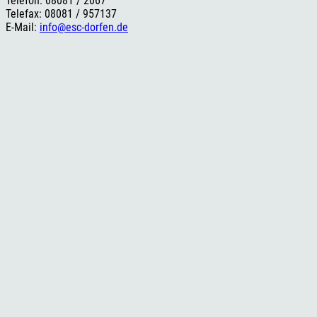
Telefon: 08081 / 2067
Telefax: 08081 / 957137
E-Mail:
info@esc-dorfen.de
Rechtliches
Impressum
Datenschutzerklärung
Cookie-Einstellungen
Versand- und Zahlungsinformationen
Widerrufsbelehrung
AGB
Social Media