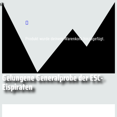
Produkt
wurde deinem Warenkorb hinzugefügt.
Gelungene Generalprobe der ESC-
Eispiraten