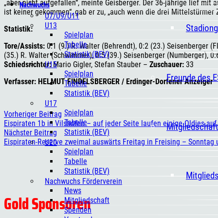
„aber nicht aufgefallen“, meinte Geisberger. Der 36-jährige lief mit 
Nachwuchs
ist keiner gekommen“, gab er zu, „auch wenn die drei Mittelstürmer
U7/U9/U11
U13
Stadiong
Statistik:
Spielplan
Tabelle
Tore/Assists:
0:1 (9.) R. Walter (Behrendt), 0:2 (23.) Seisenberger (Fl
Statistik (BEV)
(35.) R. Walter (Schwimmer), 0:5 (39.) Seisenberger (Numberger), 0:
U15
Schiedsrichter:
Mario Gigler, Stefan Stauber –
Zuschauer:
33
Spielplan
Freunde des 
Verfasser: HELMUT FINDELSBERGER / Erdinger-Dorfener Anzeiger
Tabelle
Statistik (BEV)
U17
Spielplan
Vorheriger Beitrag
Tabelle
Eispiraten 1b in Vilshofen – auf jeder Seite laufen einige Oldies auf
Mitgliedschaf
Statistik (BEV)
Nächster Beitrag
Eispiraten-Reserve zweimal auswärts Freitag in Freising – Sonntag
U20
Spielplan
Tabelle
Statistik (BEV)
Mitglied
Nachwuchs Förderverein
News
Gold Sponsoren
Mitgliedschaft
Spenden