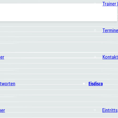
Trainer
Termin
er
Kontakt
Eisdisco
ntworten
ner
Eintritt