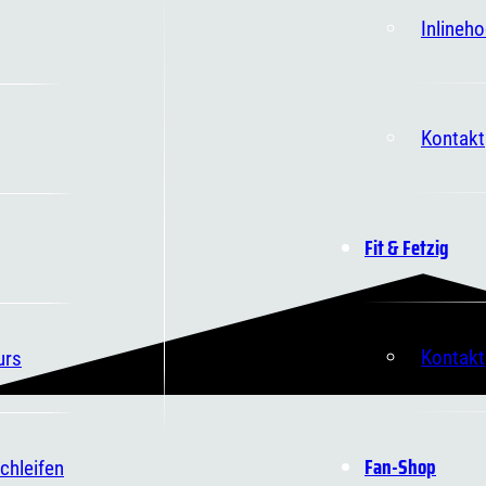
Inlineh
Kontakt
Fit & Fetzig
Kontakt
urs
Fan-Shop
chleifen