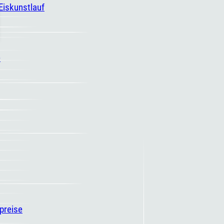
 Eiskunstlauf
e
spreise