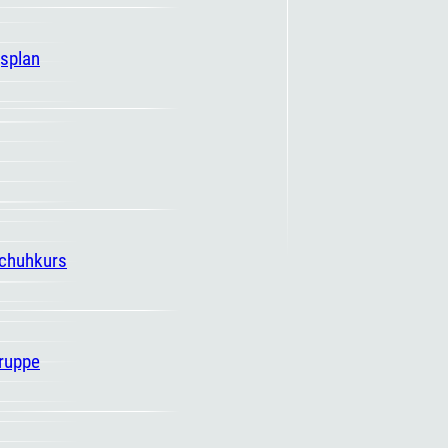
gsplan
schuhkurs
ruppe