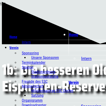
Home
Home
Intern
Verein
Sponsoring
Unsere Sponsoren
Intern
1b: Die besseren Ol
Terminkalender
Stadion
Stadionordnung
Eispiraten-Reserve
Stadiongaststätte
Verein
Freunde des ESC
Mitgliedschaft
Mitgliedsantrag ESC Dorfen
Satzung
Organigramm
Downloadcenter