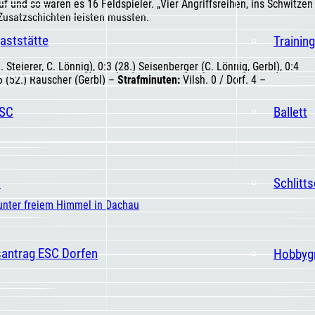
auf und so waren es 16 Feldspieler. „Vier Angriffsreihen, ins Schwitzen
 Zusatzschichten leisten mussten.
aststätte
Trainin
. Steierer, C. Lönnig), 0:3 (28.) Seisenberger (C. Lönnig, Gerbl), 0:4
6 (52.) Rauscher (Gerbl) –
Strafminuten:
Vilsh. 0 / Dorf. 4 –
ESC
Ballett
t
Schlitt
 unter freiem Himmel in Dachau
santrag ESC Dorfen
Hobbyg