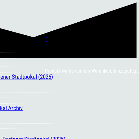
Produkt
wurde deinem Warenkorb hinzugefügt.
fener Stadtpokal (2026)
kal Archiv
. Dorfener Stadtpokal (2025)