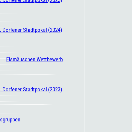
. Dorfener Stadtpokal (2024)
Eismäuschen Wettbewerb
. Dorfener Stadtpokal (2023)
gsgruppen