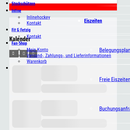
Stockschützen
Inline
Inlinehockey
Eiszeiten
Kontakt
Fit & Fetzig
Kontakt
Kalender
Fan-Shop
Belegungspla
Mein Konto
Versand-, Zahlungs-, und Lieferinformationen
Warenkorb
Freie Eiszeite
Buchungsanfr