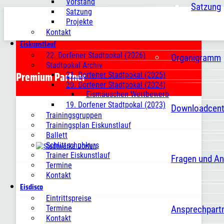
Vorstand
Satzung
Satzung
Projekte
Kontakt
Eiskunstlauf
22. Dorfener Stadtpokal (2026)
Organigramm
Stadtpokal Archiv
Premium Partner
21. Dorfener Stadtpokal (2025)
20. Dorfener Stadtpokal (2024)
Eismäuschen Wettbewerb
19. Dorfener Stadtpokal (2023)
Downloadcent
Trainingsgruppen
Trainingsplan Eiskunstlauf
Ballett
Schlittschuhkurs
Trainer Eiskunstlauf
Fragen und A
Termine
Kontakt
Eisdisco
Eintrittspreise
Ansprechpart
Termine
Kontakt