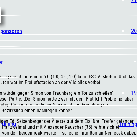
Sponsoren
20
er
tagabend mit einem 6:0 (1:0, 4:0, 1:0) beim ESC Vilshofen. Und das
en war im Freiluftstadion an der Vils alles vorbei.
19
en würde, gegen Simon von Fraunberg ein Tor zu schießen“,
eser Partie. „Der Simon hatte zwar mit dem Flutlicht Probleme, aber
stätigt Geisberger. In dieser Saison ist von Fraunberg im
r Bezirksliga einen nachlegen können.
igen Edi Seisenberger der Älteste auf dem Eis. Drei Treffer gelangen
ordnung
Trainin
 traf zweimal und mit Alexander Rauscher (35) reihte sich ein
 war von den beiden reaktivierten Tschechen nur Roman Nemecek dabei,