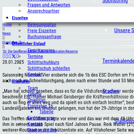
Sponsoring
Fragen und Antworten
Ansprechpartner
Eiszeiten
Belegungsplan
Home
Unsere 
Freie Eiszeiten
News
Buchungsanfrage
Öffentlicher Eislauf
Eispiraten 1b
Eintrittspreise
1b: Die besseren Oldies hat die Eispiraten-Reserve
Termine
Terminkalend
20.01.2025
Schlittschuhkurs
Schlittschuh schleifen
Kontakt
Saisonsieg Nummer Vier eroberte sich die 1b des ESC Dorfen am Frei
Eispiraten
auch noch im Schnelldurchgang, denn nach einer Stunde und 53 Minut
Team
Stadion
„Man hat schnell gesehen, dass es für die Vilshofener schwer werd
Tabelle
beschreibt ESC-Trainer Michael Geisberger die Kräfteverhältnisse di
Spielplan
auch so fing er alles weg und da spielt es sich einfach leichter“, be
Eispiraten 1b
Landesligateam ein Shutout gelungen, nun hat der 29-Jährige in de
Tabelle
Eintrittspreise
Das Treffen der Oldies prägte vor einer und das war mit dem 48-jähr
Stadion
Kontakt
ihm in seinem ersten Spiel nach fünf Jahren Pause. Reik Walter (21)
Stadionzeitung
weiterer Routinier in die Schützenliste ein. Auf Vilshofener Seite