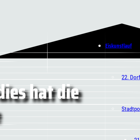
Eiskunstlauf
22. Dor
dies hat die
Stadtpo
21