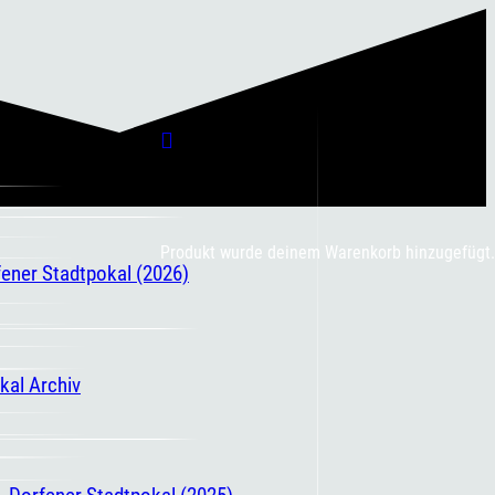
Produkt
wurde deinem Warenkorb hinzugefügt.
fener Stadtpokal (2026)
kal Archiv
. Dorfener Stadtpokal (2025)