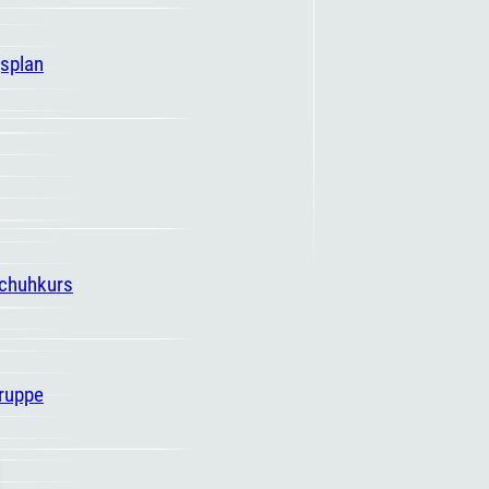
gsplan
schuhkurs
ruppe