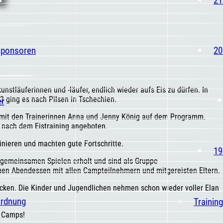
Sponsoren
20
unstläuferinnen und -läufer, endlich wieder aufs Eis zu dürfen. In
3 ging es nach Pilsen in Tschechien.
er
n mit den Trainerinnen Anna und Jenny König auf dem Programm.
e nach dem Eistraining angeboten.
inieren und machten gute Fortschritte.
19
 gemeinsamen Spielen erholt und sind als Gruppe
n Abendessen mit allen Campteilnehmern und mitgereisten Eltern.
rücken. Die Kinder und Jugendlichen nehmen schon wieder voller Elan
ordnung
Trainin
s Camps!