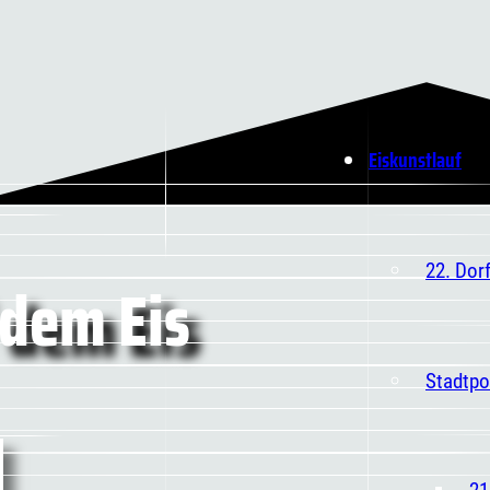
Eiskunstlauf
22. Dor
 dem Eis
Stadtpo
21