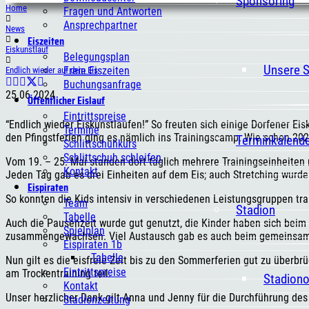
Sponsoring
Home
Fragen und Antworten
Ansprechpartner
News
Eiszeiten
Eiskunstlauf
Belegungsplan
Unsere 
Freie Eiszeiten
Endlich wieder auf dem Eis
Buchungsanfrage
25.06.2024
Öffentlicher Eislauf
Eintrittspreise
“Endlich wieder Eiskunstlaufen!” So freuten sich einige Dorfener Eisk
Termine
den Pfingstferien ging es nämlich ins Trainingscamp. Wie schon 202
Terminkalend
Schlittschuhkurs
Schlittschuh schleifen
Vom 19. – 25. Mai standen dort täglich mehrere Trainingseinheite
Kontakt
Jeden Tag gab es drei Einheiten auf dem Eis; auch Stretching wurd
Eispiraten
So konnten die Kids intensiv in verschiedenen Leistungsgruppen tra
Team
Stadion
Tabelle
Auch die Pausenzeit wurde gut genutzt, die Kinder haben sich beim
Spielplan
zusammengewachsen. Viel Austausch gab es auch beim gemeinsame
Eispiraten 1b
Tabelle
Nun gilt es die eisfreie Zeit bis zu den Sommerferien gut zu überb
Eintrittspreise
am Trockentraining teil.
Stadion
Kontakt
Unser herzlicher Dank gilt Anna und Jenny für die Durchführung de
Stadionzeitung