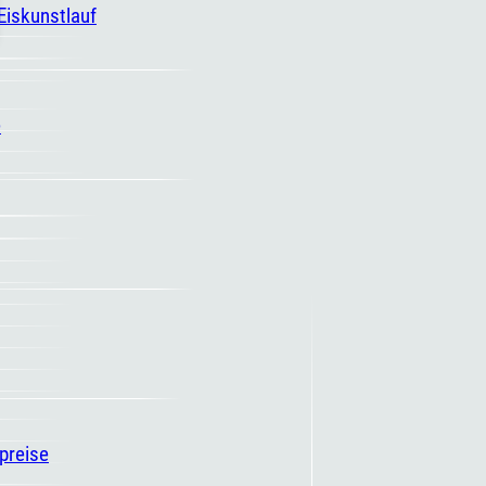
 Eiskunstlauf
e
spreise