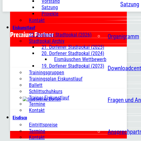
Vorstand
Satzung
Satzung
Projekte
Kontakt
Eiskunstlauf
Premium Partner
22. Dorfener Stadtpokal (2026)
Organigramm
Stadtpokal Archiv
21. Dorfener Stadtpokal (2025)
20. Dorfener Stadtpokal (2024)
Eismäuschen Wettbewerb
19. Dorfener Stadtpokal (2023)
Downloadcent
Trainingsgruppen
Trainingsplan Eiskunstlauf
Ballett
Schlittschuhkurs
Trainer Eiskunstlauf
Fragen und A
Termine
Kontakt
Eisdisco
Eintrittspreise
Ansprechpart
Termine
Kontakt