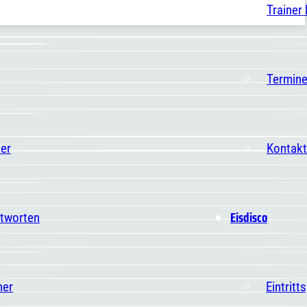
Trainer
Termin
er
Kontakt
Eisdisco
ntworten
ner
Eintritt