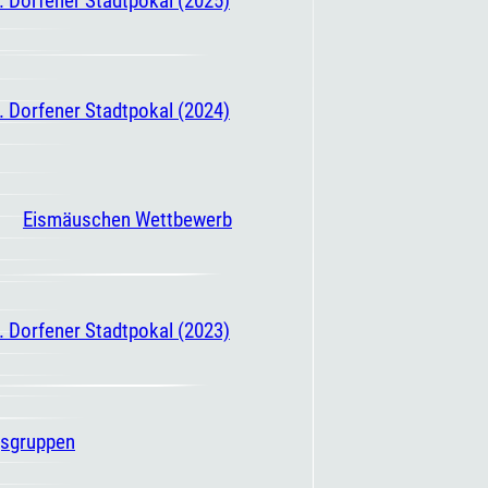
. Dorfener Stadtpokal (2024)
Eismäuschen Wettbewerb
. Dorfener Stadtpokal (2023)
gsgruppen