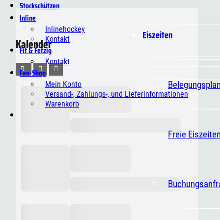
Stockschützen
Inline
Inlinehockey
Eiszeiten
Kontakt
Kalender
Fit & Fetzig
Kontakt
Fan-Shop
Belegungspla
Mein Konto
Versand-, Zahlungs-, und Lieferinformationen
Warenkorb
Freie Eiszeite
Buchungsanfr