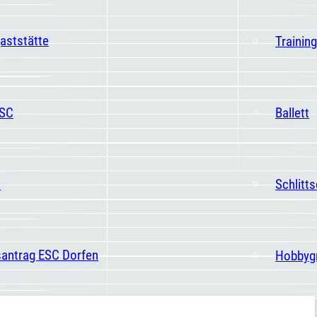
aststätte
Trainin
ESC
Ballett
t
Schlitt
santrag ESC Dorfen
Hobbyg