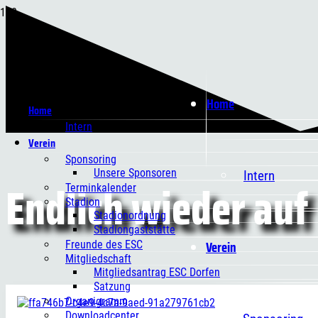
Home
Home
Intern
Verein
Sponsoring
Unsere Sponsoren
Intern
Endlich wieder auf
Terminkalender
Stadion
Stadionordnung
Stadiongaststätte
Verein
Freunde des ESC
Mitgliedschaft
Mitgliedsantrag ESC Dorfen
Satzung
Organigramm
Downloadcenter