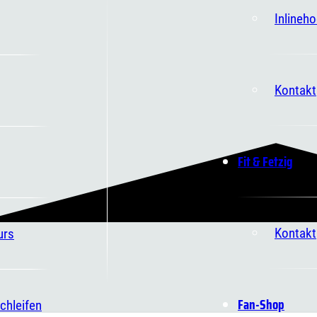
Inlineh
Kontakt
Fit & Fetzig
Kontakt
urs
Fan-Shop
chleifen