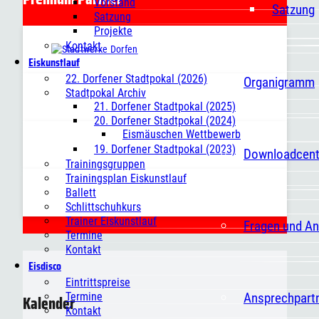
Vorstand
Satzung
Satzung
Projekte
Kontakt
Eiskunstlauf
22. Dorfener Stadtpokal (2026)
Organigramm
Stadtpokal Archiv
21. Dorfener Stadtpokal (2025)
20. Dorfener Stadtpokal (2024)
Eismäuschen Wettbewerb
19. Dorfener Stadtpokal (2023)
Downloadcent
Trainingsgruppen
Trainingsplan Eiskunstlauf
Ballett
Schlittschuhkurs
Trainer Eiskunstlauf
Fragen und A
Termine
Kontakt
Eisdisco
Eintrittspreise
Ansprechpart
Termine
Kalender
Kontakt