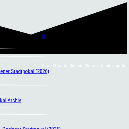
Produkt
wurde deinem Warenkorb hinzugefügt.
fener Stadtpokal (2026)
kal Archiv
. Dorfener Stadtpokal (2025)