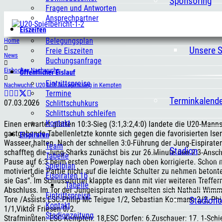
Sponsoring
Fragen und Antworten
Ansprechpartner
Eiszeiten
Belegungsplan
Home
Unsere 
Freie Eiszeiten
News
Buchungsanfrage
Öffentlicher Eislauf
Eishockey Nachwuchs
Eintrittspreise
Nachwuchs: U20 holt Auswärtssieg in Kempten
Termine
Terminkalend
07.03.2026
Schlittschuhkurs
Schlittschuh schleifen
Kontakt
Einen erwartet glatten 10:3-Sieg (3:1,3:2,4:0) landete die U20-M
Eispiraten
gastgebende Tabellenletzte konnte sich gegen die favorisierten Isen
Wasseer halten. Nach der schnellen 3:0-Führung der Jung-Eispiraten
Team
Stadion
schafften die Jung-Sharks zunächst bis zur 26.Minute den 2:3-Ansch
Tabelle
Pause auf 6:3 beim ersten Powerplay nach oben korrigierte. Schon 
Spielplan
motiviert,die Partie nicht auf die leichte Schulter zu nehmen beto
Eispiraten 1b
sie Gas“. Im Schlussdrittel klappte es dann mit vier weiteren Treffe
Tabelle
Abschluss. Im Tor der Jungeispiraten wechselten sich Nathali Wimm
Eintrittspreise
Stadion
Tore /Assists ESC:Philip Mc Teigue 1/2, Sebastian Kosmann 2/2, Phili
Kontakt
1/1,Viktor Friesen 0/2.
Stadionzeitung
Strafminuten: ESC Kempten: 18,ESC Dorfen: 6.Zuschauer: 17. 1-Schie