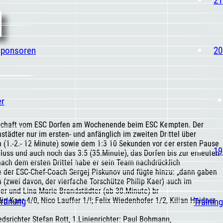
Sponsoren
20
er
annschaft vom ESC Dorfen am Wochenende beim ESC Kempten. Der
städter nur im ersten- und anfänglich im zweiten Drittel über
 (1.-2.- 12 Minute) sowie dem 1:3 10 Sekunden vor der ersten Pause
19
luss und auch noch das 3:5 (35.Minute), das Dorfen bis zur erneuten
nach dem ersten Drittel habe er sein Team nachdrücklich
nte der ESC-Chef-Coach Sergej Piskunov und fügte hinzu: „dann gaben
rn (zwei davon, der vierfache Torschütze Philip Kaer) auch im
er und Lina Marie Brandstädter (ab 30.Minute) br
ordnung
p Kaer 4/0, Nico Lauffer 1/!; Felix Wiedenhofer 1/2, Kilian Heidner
Trainin
dsrichter Stefan Rott, 1.Linienrichter: Paul Bohmann,