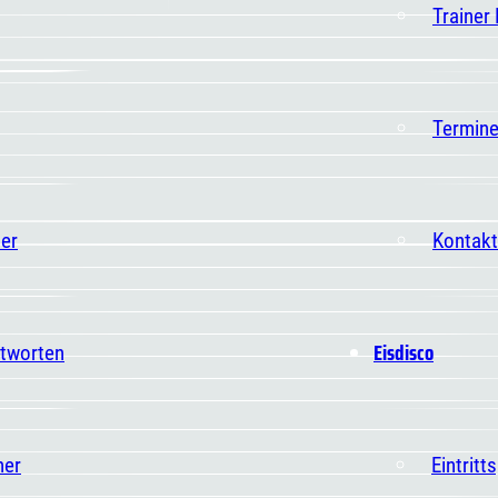
Trainer
Termin
er
Kontakt
Eisdisco
ntworten
ner
Eintritt