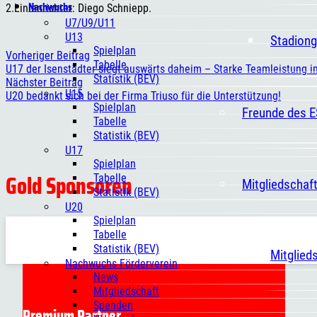
Nachwuchs
2.Linienrichter: Diego Schniepp.
U7/U9/U11
U13
Stadiong
Spielplan
Vorheriger Beitrag
Tabelle
U17 der Isenstädter siegt auswärts daheim – Starke Teamleistung i
Statistik (BEV)
Nächster Beitrag
U15
U20 bedankt sich bei der Firma Triuso für die Unterstützung!
Spielplan
Freunde des 
Tabelle
Statistik (BEV)
U17
Spielplan
Gold Sponsoren
Tabelle
Mitgliedschaf
Statistik (BEV)
U20
Spielplan
Tabelle
Statistik (BEV)
Mitglied
Nachwuchs Förderverein
News
Mitgliedschaft
Spenden
Premium Partner