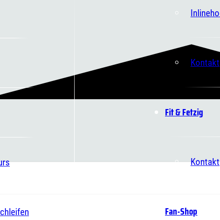
Inlineh
Kontakt
Fit & Fetzig
Kontakt
urs
Fan-Shop
chleifen