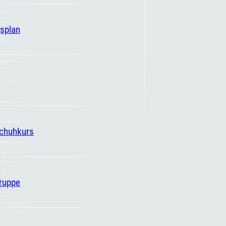
gsplan
schuhkurs
ruppe