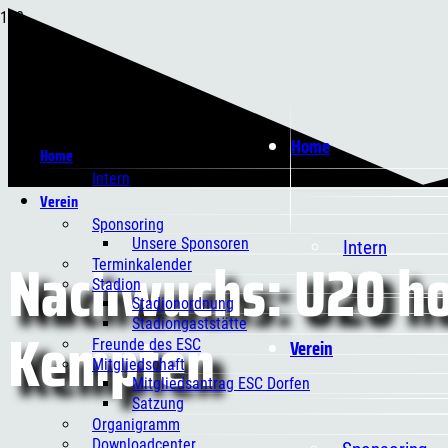
Home
Home
Intern
Verein
Sponsoring
Unsere Sponsoren
Intern
Nachwuchs: U20 ho
Terminkalender
Stadion
Stadionordnung
Kempten
Stadiongaststätte
Verein
Freunde des ESC
Mitgliedschaft
Mitgliedsantrag ESC Dorfen
Satzung
Organigramm
Downloadcenter