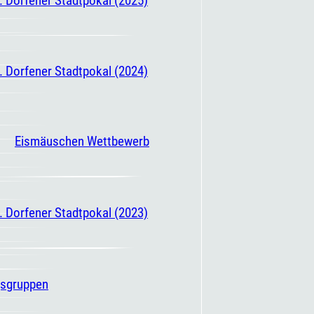
. Dorfener Stadtpokal (2024)
Eismäuschen Wettbewerb
. Dorfener Stadtpokal (2023)
gsgruppen