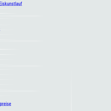
 Eiskunstlauf
e
spreise