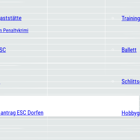
aststätte
Trainin
m Penaltykrimi
ESC
Ballett
t
Schlitt
santrag ESC Dorfen
Hobbyg