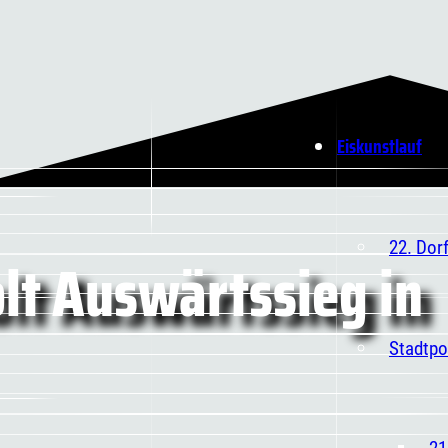
Eiskunstlauf
22. Dor
lt Auswärtssieg in
Stadtpo
21